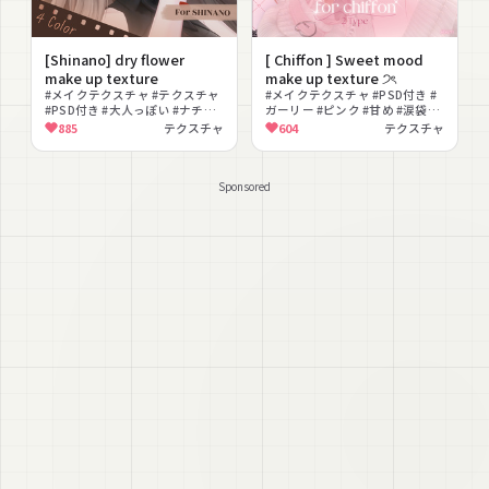
[Shinano] dry flower
[ Chiffon ] Sweet mood
make up texture
make up texture ੭ৎ
#メイクテクスチャ #テクスチャ
#メイクテクスチャ #PSD付き #
#PSD付き #大人っぽい #ナチュ
ガーリー #ピンク #甘め #涙袋メ
ラル #リテクスチャ #VRChat
イク #色変え #PNG #テクスチャ
885
テクスチャ
604
テクスチャ
Sponsored