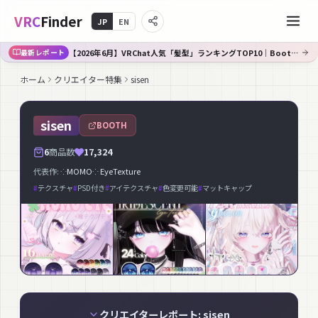
VRC
Finder
JP
EN
【2026年6月】VRChat人気「髪型」ランキングTOP10｜Booth傾向分析
最新レポート
ホーム
クリエイター特集
sisen
sisen
BOOTH
6
商品数
17,324
代表作:
⁘MOMO⁘ EyeTexture
#
テクスチャ
#
PSD付き
#
アイテクスチャ
#
色変更可能
#
マットキャップ
クリエイターレポート: sisen