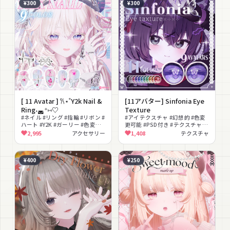
¥300
¥300
[ 11 Avatar ] 𐙚⋆˚Y2k Nail &
[11アバター] Sinfonia Eye
Ring˖◛⁺⑅♡
Texture
#ネイル #リング #指輪 #リボン #
#アイテクスチャ #幻想的 #色変
ハート #Y2K #ガーリー #色変更
更可能 #PSD付き #テクスチャ素
可能 #MA対応 #lilToon対応
材 #テクスチャ
2,995
アクセサリー
1,408
テクスチャ
¥400
¥250