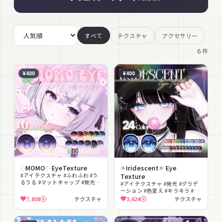
すべて
テクスチャ
アクセサリー
6
件
¥400
¥400
⁘MOMO⁘ EyeTexture
✧Iridescent✧ Eye
#アイテクスチャ #ふわふわ #う
Texture
るうる #マットキャップ #発光
#アイテクスチャ #発光 #グラデ
#PSD付き #ゆめかわいい #パス
ーション #色変え #キラキラ #幻
テル #色変更可能 #撮影向け
想的 #マットキャップ #テクスチ
7,808
テクスチャ
3,624
テクスチャ
ャ