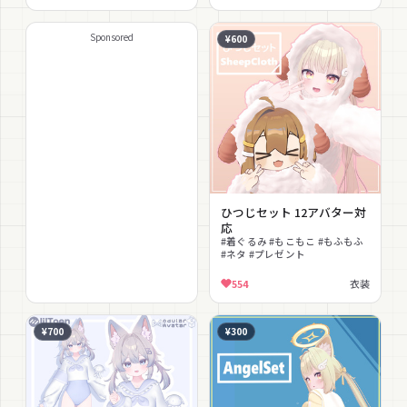
Sponsored
¥600
ひつじセット 12アバター対
応
#着ぐるみ #もこもこ #もふもふ
#ネタ #プレゼント
554
衣装
¥700
¥300