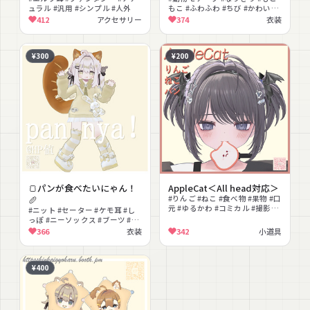
ュラル #汎用 #シンプル #人外
もこ #ふわふわ #ちび #かわいい
#ケモ #肉球 #MA対応 #lilToon
412
アクセサリー
374
衣装
対応
¥300
¥200
🍞パンが食べたいにゃん！
AppleCat＜All head対応＞
🥖
#りんご #ねこ #食べ物 #果物 #口
元 #ゆるかわ #コミカル #撮影向
#ニット #セーター #ケモ耳 #し
け
っぽ #ニーソックス #ブーツ #ゆ
めかわいい #ガーリー #ほのぼの
366
衣装
342
小道具
#MA対応
¥400