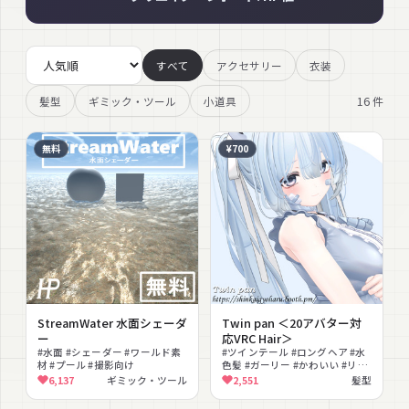
すべて
アクセサリー
衣装
16
件
髪型
ギミック・ツール
小道具
無料
¥700
StreamWater 水面シェーダ
Twin pan ＜20アバター対
ー
応VRC Hair＞
#水面 #シェーダー #ワールド素
#ツインテール #ロングヘア #水
材 #プール #撮影向け
色髪 #ガーリー #かわいい #リボ
ン #MA対応 #lilToon対応
6,137
ギミック・ツール
2,551
髪型