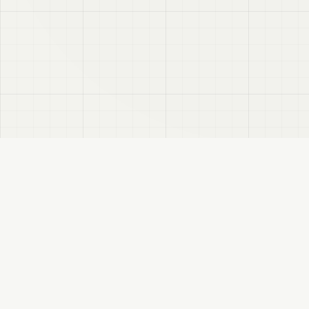
VRC
Finder
VRChatユーザー向けのBooth検索サイトです。色・テイスト・対応モデルなどで商
品を探せます。
このサイトについて
プライバシーポリシー
免責事項
サイトマップ
FANBOX
変更履歴
RSS
VRCFinder: VRChatに特化したBooth検索サイト
BOOTHから収集したデータをもとに掲載しています