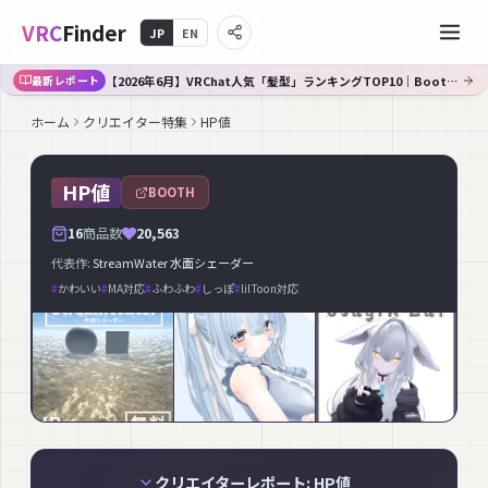
VRC
Finder
JP
EN
【2026年6月】VRChat人気「髪型」ランキングTOP10｜Booth傾向分析
最新レポート
ホーム
クリエイター特集
HP値
HP値
BOOTH
16
商品数
20,563
代表作:
StreamWater 水面シェーダー
#
かわいい
#
MA対応
#
ふわふわ
#
しっぽ
#
lilToon対応
クリエイターレポート: HP値