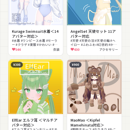
Kurage Swimsuit水着＜14
AngelSet 天使セット 11ア
アバター対応＞
バター対応
#水着 #ワンピース水着 #セーラ
#天使 #天使の羽 #天使の輪 #ヘ
ー #クラゲ #夏服 #かわいい #色
イロー #ふわふわ #幻想的 #かわ
変更可能
いい #揺れ物 #MA対応 #改変
544
衣装
430
アクセサリー
¥300
¥900
ElfEar エルフ耳 ＜マルチア
MaoMao ＜Kipfel
バター対応＞
Mamehinata対応＞
#エルフ耳 #ファンタジー #ナチ
#動物モチーフ #なりきり #もこ