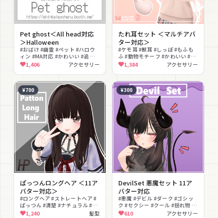
Pet ghost＜All head対応
たれ耳セット ＜マルチアバ
＞Halloween
ター対応＞
#おばけ #幽霊 #ペット #ハロウ
#ケモ耳 #獣耳 #しっぽ #もふも
ィン #MA対応 #かわいい #追従 #
ふ #動物モチーフ #かわいい #ふ
デフォルメ #ゆるかわ
わふわ #MA対応 #マルチアバタ
1,406
アクセサリー
1,384
アクセサリー
ー対応
¥700
¥300
ぱっつんロングヘア ＜11ア
DevilSet 悪魔セット 11ア
バター対応＞
バター対応
#ロングヘア #ストレートヘア #
#悪魔 #デビル #ダーク #ゴシッ
ぱっつん #清楚 #ナチュラル #髪
ク #セクシー #クール #揺れ物 #
型 #黒髪 #色変え可能
ハロウィン #コスプレ #改変
1,240
髪型
610
アクセサリー