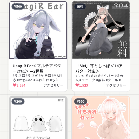
¥500
無料
UsagiR Ear＜マルチアバタ
「304」耳としっぽ＜14ア
ー対応＞ —2種類
バター対応＞
#うさ耳 #うさぎ #ケモ耳 #MA対
#しっぽ #メカ #サイバー #近未
応 #かわいい #ふわふわ #もふも
来 #ユニーク #無料 #クール #メ
ふ #しっぽ #動物モチーフ
カ耳
2,354
アクセサリー
1,523
アクセサリー
¥200
¥500