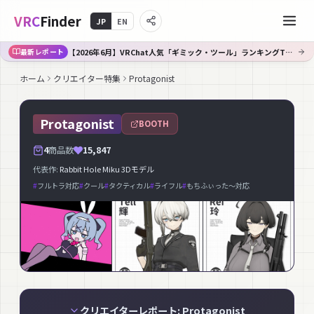
VRC
Finder
JP
EN
【2026年6月】VRChat人気「ギミック・ツール」ランキングTOP10｜Booth傾向分析
最新レポート
ホーム
クリエイター特集
Protagonist
Protagonist
BOOTH
4
商品数
15,847
代表作:
Rabbit Hole Miku 3Dモデル
#
フルトラ対応
#
クール
#
タクティカル
#
ライフル
#
もちふぃった〜対応
クリエイターレポート: Protagonist