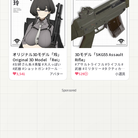
オリジナル3Dモデル「玲」
3Dモデル「SKG55 Assault
Original 3D Model 「Rei」
Rifle」
#お姉さん系 #黒髪 #大人っぽい
#アサルトライフル #ライフル #
#武器 #ショットガン #クール #
武器 #ミリタリー #タクティカル
ミリタリー #撮影向け #Quest対
#リアル #スイス #カーキ
3,541
アバター
529
小道具
応 #もちふぃった～対応
Sponsored