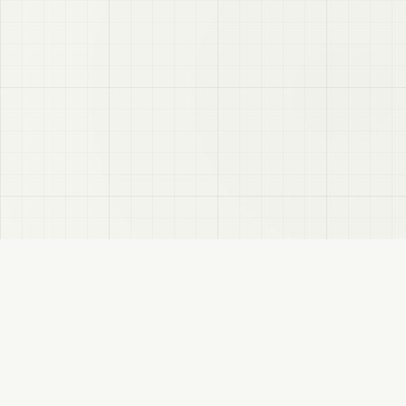
VRC
Finder
VRChatユーザー向けのBooth検索サイトです。色・テイスト・対応モデルなどで商
品を探せます。
このサイトについて
プライバシーポリシー
免責事項
サイトマップ
FANBOX
変更履歴
RSS