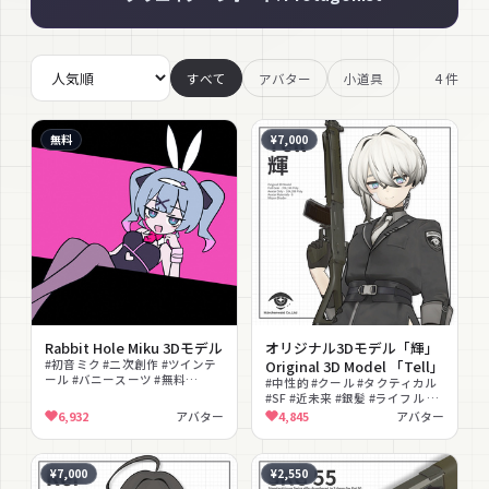
4
件
すべて
アバター
小道具
無料
¥7,000
Rabbit Hole Miku 3Dモデル
オリジナル3Dモデル「輝」
#初音ミク #二次創作 #ツインテ
Original 3D Model 「Tell」
ール #バニースーツ #無料
#中性的 #クール #タクティカル
#Poiyomi対応 #PhysBone対応
#SF #近未来 #銀髪 #ライフル #
#フルトラ対応 #ネタ #VRChat
プレートキャリア #ホログラム #
6,932
アバター
4,845
アバター
フルトラ対応
¥7,000
¥2,550