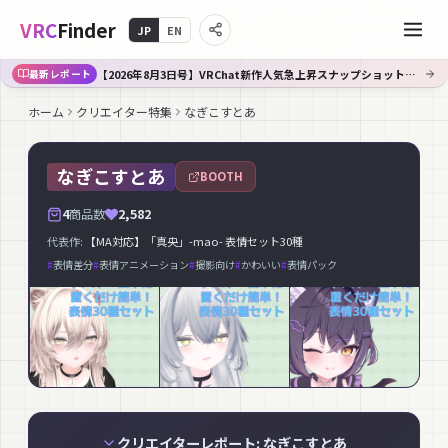
VRC
Finder
JP
EN
【2026年8月3日号】VRChat新作人気急上昇スナップショット｜Booth週間TOP30
最新レポート
ホーム
クリエイター特集
なぎこすとあ
なぎこすとあ
BOOTH
4
商品数
2,582
代表作:
【MA対応】「真央」-mao- 表情セット30種
#
表情差分
#
表情アニメーション
#
撮影向け
#
かわいい
#
表情パック
クリエイターレポート: なぎこすとあ