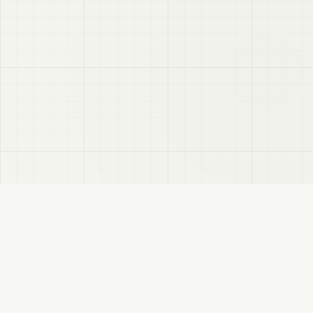
VRC
Finder
VRChatユーザー向けのBooth検索サイトです。色・テイスト・対応モデルなどで商
品を探せます。
このサイトについて
プライバシーポリシー
免責事項
サイトマップ
FANBOX
変更履歴
RSS