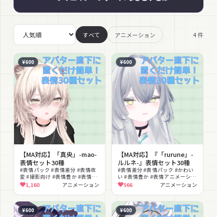
4
件
すべて
アニメーション
¥600
¥600
【MA対応】「真央」-mao-
【MA対応】『「rurune」-
表情セット30種
ルルネ-』表情セット30種
#表情パック #表情差分 #表情改
#表情差分 #表情パック #かわい
変 #撮影向け #表情豊か #表情ア
い #表情豊か #表情アニメーショ
ニメーション
ン
1,160
アニメーション
566
アニメーション
¥600
¥600