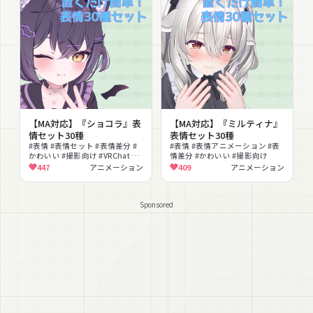
【MA対応】『ショコラ』表
【MA対応】『ミルティナ』
情セット30種
表情セット30種
#表情 #表情セット #表情差分 #
#表情 #表情アニメーション #表
かわいい #撮影向け #VRChat #
情差分 #かわいい #撮影向け
表情アニメーション
447
アニメーション
409
アニメーション
Sponsored