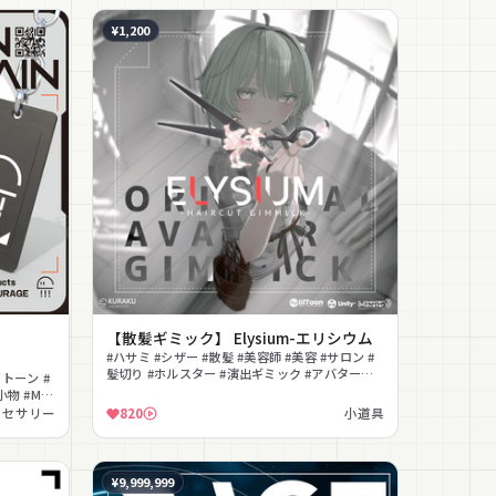
¥1,200
【散髪ギミック】 Elysium-エリシウム
#ハサミ #シザー #散髪 #美容師 #美容 #サロン #
髪切り #ホルスター #演出ギミック #アバター用
トーン #
小物
物 #MA
クセサリー
820
小道具
¥9,999,999