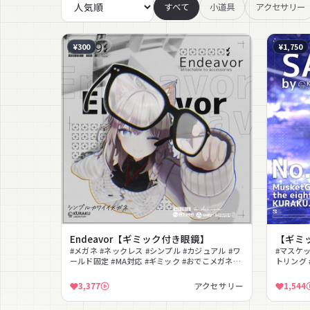
すべて
小道具
アクセサリー
¥300
¥1,750
Endeavor【ギミック付き眼鏡】
【ギミ
#メガネ #ネックレス #シンプル #カジュアル #ワ
#マスケッ
ールド固定 #MA対応 #ギミック #おでこメガネ
トリング 
#lilToon対応
#効果音
3,377
アクセサリー
1,544