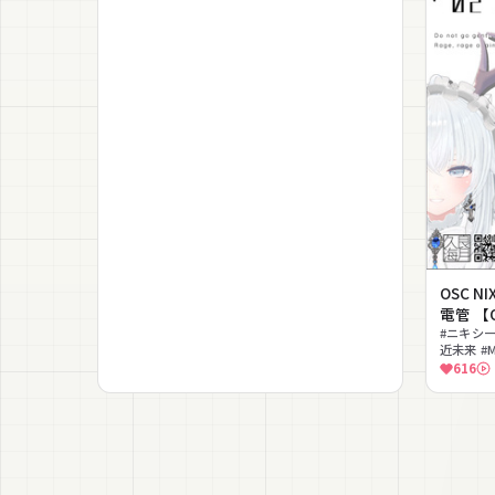
OSC N
電管 【
#ニキシー管
近未来 #
616