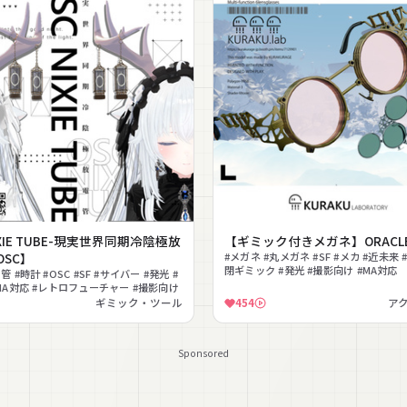
IXIE TUBE-現実世界同期冷陰極放
【ギミック付きメガネ】ORACL
OSC】
#メガネ #丸メガネ #SF #メカ #近未来 
閉ギミック #発光 #撮影向け #MA対応
 #時計 #OSC #SF #サイバー #発光 #
MA対応 #レトロフューチャー #撮影向け
ギミック・ツール
454
ア
Sponsored