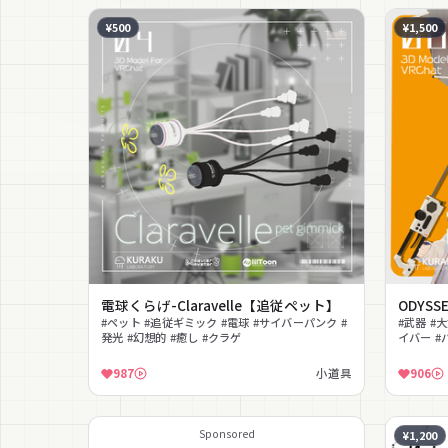
¥500
¥1,500
電球くらげ-Claravelle【追従ペット】
ODYS
#ペット #追従ギミック #電球 #サイバーパンク #
#武器 #大
発光 #幻想的 #癒し #クラゲ
イバー #
987
小道具
906
Sponsored
¥1,200