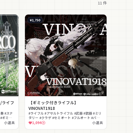
11
件
¥1,750
/銃/ライフ
【ギミック付きライフル】
】
VINOVAT1918
演奏 #スナ
#ライフル #アサルトライフル #武器 #銃器 #ミリ
 #ギミッ
タリー #クラゲ #セミオート #フルオート #バイ
ポッド #効果音
小道具
1,094
小道具