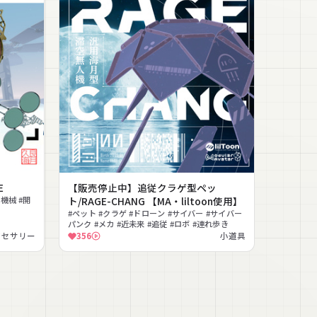
E
【販売停止中】追従クラゲ型ペッ
#機械 #開
ト/RAGE-CHANG 【MA・liltoon使用】
#ペット #クラゲ #ドローン #サイバー #サイバー
パンク #メカ #近未来 #追従 #ロボ #連れ歩き
クセサリー
356
小道具