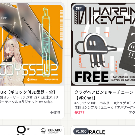
無料
SEUR【ギミック付3D武器・傘】
クラゲヘアピン＆キーチェーン
剣 #レーザー #ラジオ #SF #近未来 #サ
【VRChat】
パーティクル #ガジェット #MA対応
#ヘアピン #キーホルダー #クラゲ #モノ
無料 #シンプル #ユニーク #アバター用小
対応
小道具
877
ア
¥1,000