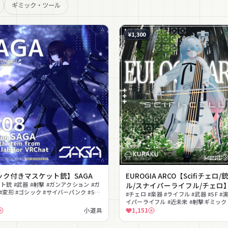
ギミック・ツール
¥1,300
ック付きマスケット銃】SAGA
EUROGIA ARCO【Scifiチェロ
ト銃 #武器 #射撃 #ガンアクション #ガ
ル/スナイパーライフル/チェロ
#変形 #ゴシック #サイバーパンク #SF
#チェロ #楽器 #ライフル #武器 #SF #
イパーライフル #近未来 #射撃ギミック
ク
小道具
1,151