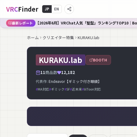
VRC
Finder
JP
EN
【2026年6月】VRChat人気「髪型」ランキングTOP10｜B
最新レポート
ホーム
クリエイター特集
KURAKU.lab
KURAKU.lab
BOOTH
11
商品数
12,182
代表作:
Endeavor【ギミック付き眼鏡】
#
MA対応
#
ギミック
#
SF
#
近未来
#
lilToon対応