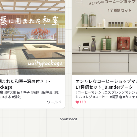
囲まれた和室--温泉付き！-
オシャレなコーヒーショップマ
ackage
17種類セット_Blenderデータ
温泉 #露天風呂 #障子 #縁側 #囲炉裏 #紅
#コーヒーマシン #エスプレッソマシン 
じ #樹木 #湯気
ミル #レジ #コーヒー #喫茶店 #カフェ
用品 #機械 #業務用
ワールド
339
Sponsored