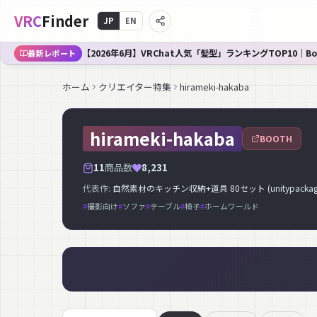
VRC
Finder
JP
EN
【2026年6月】VRChat人気「髪型」ランキングTOP10｜B
最新レポート
ホーム
クリエイター特集
hirameki-hakaba
hirameki-hakaba
BOOTH
11
商品数
8,231
代表作:
自然素材のキッチン収納+道具 80セット (unitypackage +
#
撮影向け
#
ソファ
#
テーブル
#
椅子
#
ホームワールド