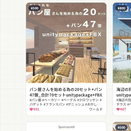
¥500
¥800
パン屋さんを始める為の20セット+パン
海辺の別
47個_合計70セットunitypackage+FBX
unityp
#パン屋 #ベーカリー #ベーグル #クロワッサン #
#海辺の別
バゲット #フランスパン #デニッシュ #おかしパ
テラス #
ン #ごまパン #ブール
ング
491
ワールド
467
Sponsored
¥500