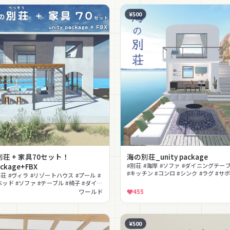
¥500
荘 + 家具70セット！
海の別荘_unity package
ackage+FBX
#別荘 #海岸 #ソファ #ダイニングテーブ
#キッチン #コンロ #シンク #ラグ #サ
荘 #ヴィラ #リゾートハウス #プール #
ベッド #ソファ #テーブル #椅子 #ダイニ
ワールド
455
¥500