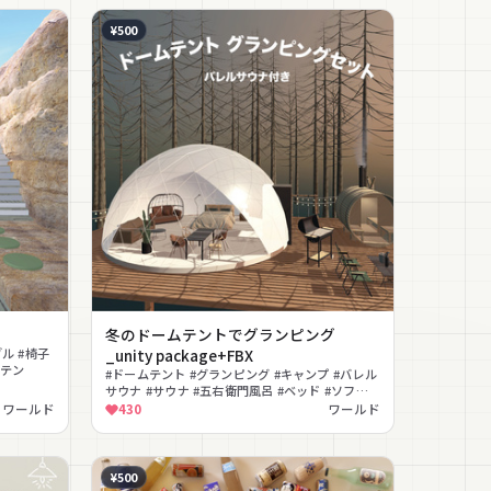
¥500
冬のドームテントでグランピング
ル #椅子
_unity package+FBX
ボテン
#ドームテント #グランピング #キャンプ #バレル
サウナ #サウナ #五右衛門風呂 #ベッド #ソファ #
テーブル #椅子
ワールド
430
ワールド
¥500