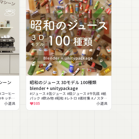
シーン
昭和のジュース 3Dモデル 100種類
blender + unitypackage
#コーヒー
#ジュース #缶ジュース #瓶ジュース #牛乳瓶 #紙
 #キッチン
パック #飲み物 #昭和 #レトロ #素材集 #ノスタル
ジック
小道具
305
小道具