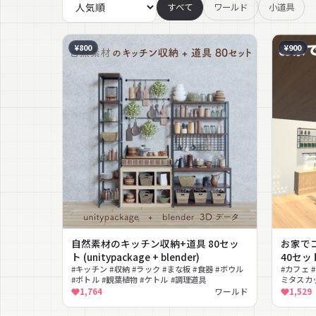
すべて
ワールド
小道具
¥800
¥900
自然素材のキッチン収納+道具 80セッ
お家で
ト (unitypackage + blender)
40セット
#キッチン #収納 #ラック #まな板 #食器 #ボウル
#カフェ 
#ボトル #観葉植物 #ケトル #調理道具
ミタスカッ
コーヒー豆
1,764
ワールド
1,529
ク