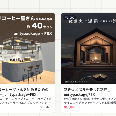
¥1,000
コーヒー屋さんを始めるための
焚き火と温泉を楽しむ別荘_
_unitypackage+FBX
unitypackage/FBX
#コーヒーショップ #コーヒーカップ #デ
#別荘 #焚き火 #温泉 #ガラス張り #ソフ
プ #ソーサー #エスプレッソマシン #
ライニングチェア #テーブル #本棚 #観
袋 #缶ケース #ボトル #メッシュラッ
ピアノ
ワールド
1,063