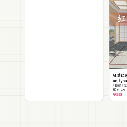
紅葉に
unityp
#和室 #
葉 #もみ
395