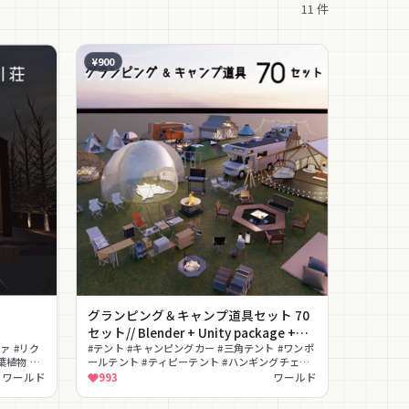
11
件
¥900
グランピング＆キャンプ道具セット 70
セット// Blender + Unity package +
ァ #リク
FBX
#テント #キャンピングカー #三角テント #ワンポ
葉植物 #
ールテント #ティピーテント #ハンギングチェア
#焚き火台 #焚き火 #ランタン #椅子
ワールド
993
ワールド