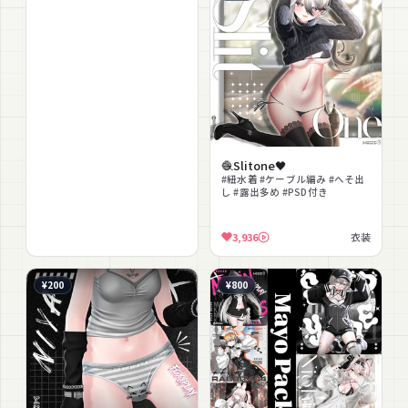
🧶Slitone🖤
#紐水着 #ケーブル編み #へそ出
し #露出多め #PSD付き
3,936
衣装
¥200
¥800