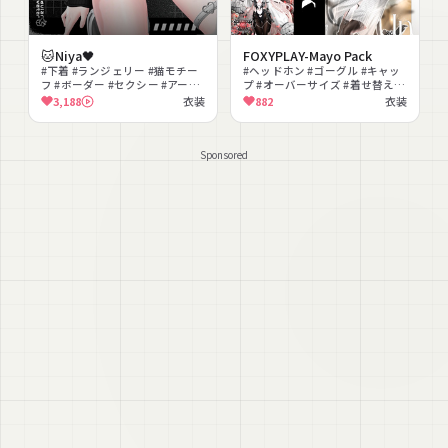
🐱Niya🖤
FOXYPLAY-Mayo Pack
#下着 #ランジェリー #猫モチー
#ヘッドホン #ゴーグル #キャッ
フ #ボーダー #セクシー #アーム
プ #オーバーサイズ #着せ替え #
ウォーマー #lilToon対応 #ダー
モノトーン
3,188
衣装
882
衣装
ク #かわいい #ストリート
Sponsored