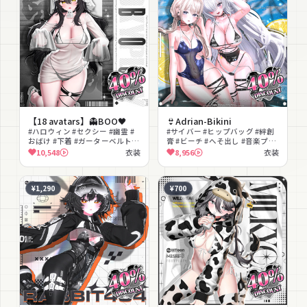
【18 avatars】👻BOO🖤
👙Adrian-Bikini
#ハロウィン #セクシー #幽霊 #
#サイバー #ヒップバッグ #絆創
おばけ #下着 #ガーターベルト #
膏 #ビーチ #へそ出し #音楽プレ
ミニドレス #キュート #ランジェ
イヤー #モノキニ #ギミック
10,548
衣装
8,956
衣装
リー #セットアップ
¥1,290
¥700