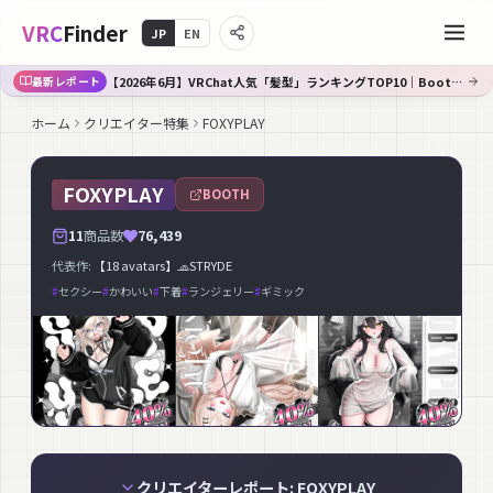
VRC
Finder
JP
EN
【2026年6月】VRChat人気「髪型」ランキングTOP10｜Booth傾向分析
最新レポート
ホーム
クリエイター特集
FOXYPLAY
FOXYPLAY
BOOTH
11
商品数
76,439
代表作:
【18 avatars】🧢STRYDE
#
セクシー
#
かわいい
#
下着
#
ランジェリー
#
ギミック
クリエイターレポート: FOXYPLAY