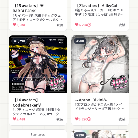
【15 avatars】💗
【21avatars】MilkyCat
RABBIT404⚡
#着ぐるみ #パーカー #ビキニ #
牛柄 #ケモ耳 #しっぽ #肉球 #フ
#サイバー #近未来 #テックウェ
ード #セクシー #かわいい
ア #ボディスーツ #クール #メカ
ニック #ショートパンツ #ブーツ
8,938
衣装
6,204
衣装
#うさ耳 #セクシー
¥1,290
¥500
【16 avatars】
🍳Apron_Bikini☕
Codebreaker🦊
#エプロン #ビキニ #水着 #メイ
ド #ランジェリー #下着 #セクシ
#ボディスーツ #警察 #制服 #タ
ー #露出 #肉球 #コスプレ
クティカル #ハーネス #ガーター
ベルト #ストッキング #セクシー
5,488
衣装
5,290
衣装
#クール #帽子
Sponsored
¥990