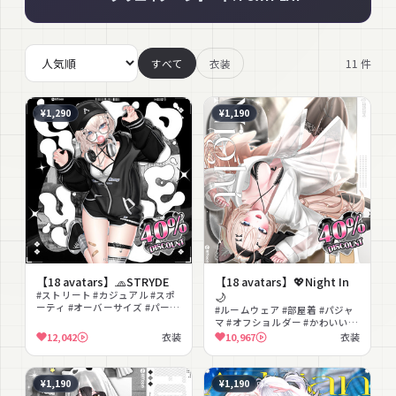
11
件
すべて
衣装
¥1,290
¥1,190
【18 avatars】🧢STRYDE
【18 avatars】💖Night In
#ストリート #カジュアル #スポ
🌙
ーティ #オーバーサイズ #パーカ
#ルームウェア #部屋着 #パジャ
ー #ショートパンツ #キャップ #
マ #オフショルダー #かわいい #
ヘッドホン #メガネ #ユニセック
ナチュラル #日常 #リラックス #
12,042
衣装
10,967
衣装
ス
癒し #もこもこ
¥1,190
¥1,190