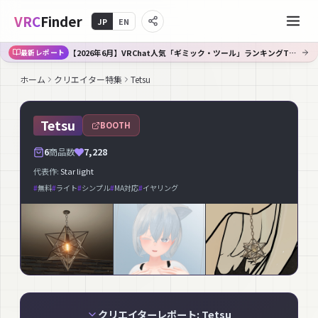
VRC
Finder
JP
EN
【2026年6月】VRChat人気「ギミック・ツール」ランキングTOP10｜Booth傾向分析
最新レポート
ホーム
クリエイター特集
Tetsu
Tetsu
BOOTH
6
商品数
7,228
代表作:
Star light
#
無料
#
ライト
#
シンプル
#
MA対応
#
イヤリング
クリエイターレポート: Tetsu