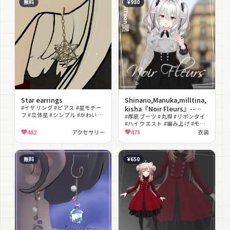
無料
¥980
Star earrings
Shinano,Manuka,milltina,
#イヤリング #ピアス #星モチー
kisha『Noir Fleurs』--
フ #立体星 #シンプル #かわいい
gothic--
#厚底ブーツ #丸襟 #リボンタイ
#発光 #ライト #色変更可能 #無
#ハイウエスト #編み上げ #モノ
料
トーン
482
アクセサリー
475
衣装
無料
¥650