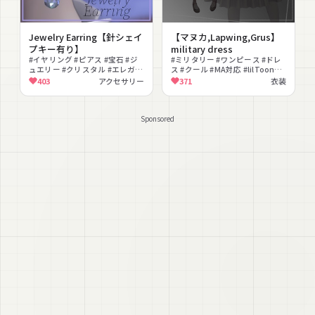
Jewelry Earring【針シェイ
【マヌカ,Lapwing,Grus】
プキー有り】
military dress
#イヤリング #ピアス #宝石 #ジ
#ミリタリー #ワンピース #ドレ
ュエリー #クリスタル #エレガン
ス #クール #MA対応 #lilToon対
ト #上品 #無料 #色変更可能 #シ
応 #かっこいい #シェイプキー対
403
アクセサリー
371
衣装
ェイプキー
応 #カーキ
Sponsored