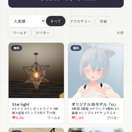
すべて
アクセサリー
衣装
6
件
ワールド
アバター
無料
無料
Star light
オリジナル3Dモデル『si』
#ライト #ペンダントライト #照
#獣耳 #銀髪 #ボブヘア #無料 #八
明 #星型 #ランプ #吊り下げ照明
重歯 #シンプル #ナチュラル #ゆ
#インテリア #ワールド素材 #ア
るかわ #MA対応 #FaceEmo対応
4,241
ワールド
1,256
アバター
ンティーク #無料