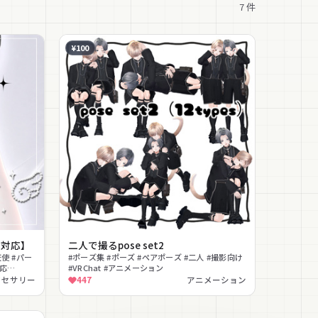
7
件
¥100
ター対応】
二人で撮るpose set2
使 #パー
#ポーズ集 #ポーズ #ペアポーズ #二人 #撮影向け
対応
#VRChat #アニメーション
クセサリー
447
アニメーション