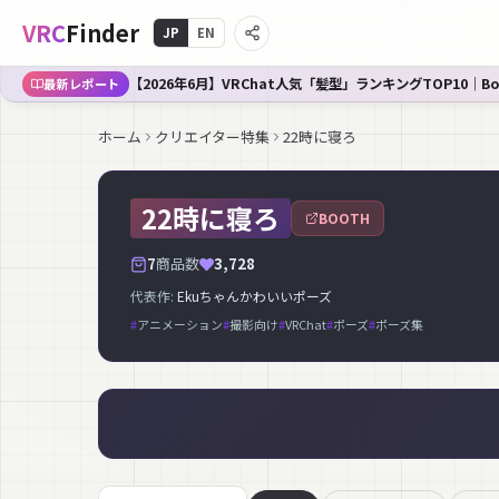
VRC
Finder
JP
EN
【2026年6月】VRChat人気「髪型」ランキングTOP10｜B
最新レポート
ホーム
クリエイター特集
22時に寝ろ
22時に寝ろ
BOOTH
7
商品数
3,728
代表作:
Ekuちゃんかわいいポーズ
#
アニメーション
#
撮影向け
#
VRChat
#
ポーズ
#
ポーズ集