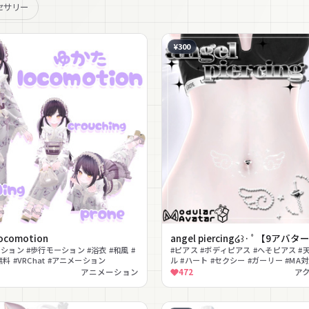
セサリー
¥300
comotion
angel piercing໒꒱· ﾟ【9アバ
ション #歩行モーション #浴衣 #和風 #
#ピアス #ボディピアス #へそピアス #天
無料 #VRChat #アニメーション
ル #ハート #セクシー #ガーリー #MA
#VRChat
アニメーション
472
ア