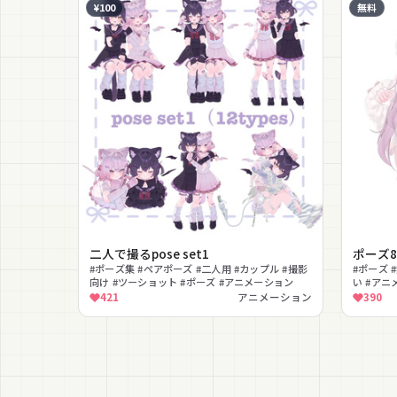
¥100
無料
二人で撮るpose set1
ポーズ8
#ポーズ集 #ペアポーズ #二人用 #カップル #撮影
#ポーズ 
向け #ツーショット #ポーズ #アニメーション
い #アニ
421
アニメーション
390