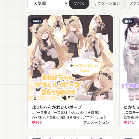
すべて
アニメーション
アク
¥400
無料
Ekuちゃんかわいいポーズ
ゆかたlo
#ポーズ集 #ポーズ素材 #かわいい #撮影向け
#ロコモー
#VRChat #改変可 #商用利用可 #アニメーション
立ち姿 #
848
アニメーション
842