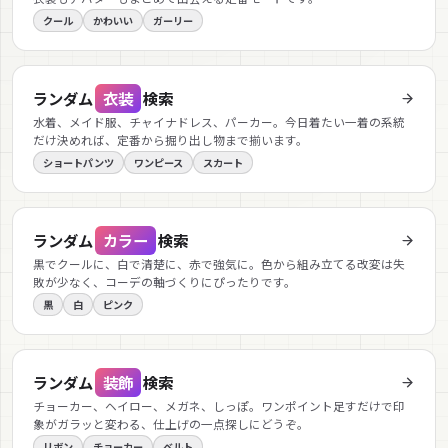
クール
かわいい
ガーリー
ランダム
衣装
検索
水着、メイド服、チャイナドレス、パーカー。今日着たい一着の系統
だけ決めれば、定番から掘り出し物まで揃います。
ショートパンツ
ワンピース
スカート
ランダム
カラー
検索
黒でクールに、白で清楚に、赤で強気に。色から組み立てる改変は失
敗が少なく、コーデの軸づくりにぴったりです。
黒
白
ピンク
ランダム
装飾
検索
チョーカー、ヘイロー、メガネ、しっぽ。ワンポイント足すだけで印
象がガラッと変わる、仕上げの一点探しにどうぞ。
リボン
チョーカー
ベルト