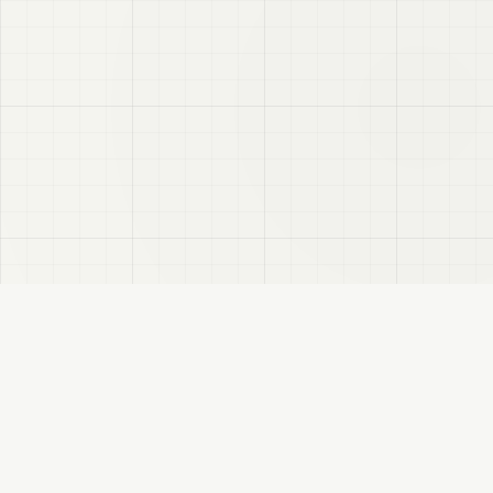
VRC
Finder
VRChatユーザー向けのBooth検索サイトです。色・テイスト・対応モデルなどで商
品を探せます。
このサイトについて
プライバシーポリシー
免責事項
サイトマップ
FANBOX
変更履歴
RSS