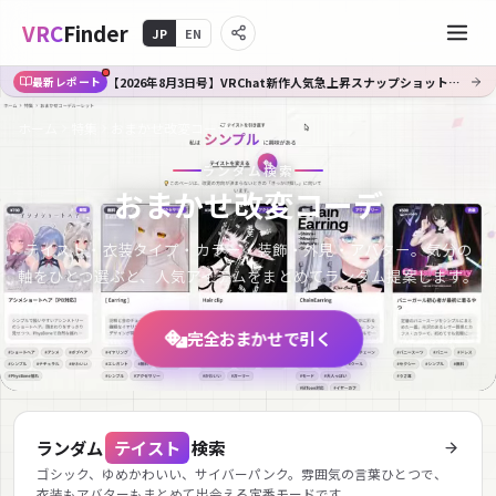
VRC
Finder
JP
EN
【2026年8月3日号】VRChat新作人気急上昇スナップショット｜Booth週間TOP30
最新レポート
ホーム
特集
おまかせ改変コーデ
ランダム検索
おまかせ改変コーデ
テイスト・衣装タイプ・カラー・装飾・外見・アバター。気分の
軸をひとつ選ぶと、人気アイテムをまとめてランダム提案します。
完全おまかせで引く
ランダム
テイスト
検索
ゴシック、ゆめかわいい、サイバーパンク。雰囲気の言葉ひとつで、
衣装もアバターもまとめて出会える定番モードです。