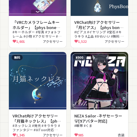
「VRCカメラフレームキー
VRChat向けアクセサリー
ホルダー」【phys bone使
「月ピアス」【phys bone
用】
#キーホルダー #写真 #フォトフ
使用】
#ピアス #イヤリング #宝石 #キ
レーム #小物 #アクセサリー #推
ラキラ #上品 #かわいい #無料 #
し活 #揺れ物 #無料 #撮影向け
幻想的
1,601
アクセサリー
1,522
アクセサリー
無料
¥900
VRChat向けアクセサリー
NEZA Sailor -ネザセーラー
「月猫ネックレス」【phys
🐻[9アバター対応]
bone使用】
#ネックレス #発光 #キラキラ #
#眼帯 #くま
ファンタジー #lilToon対応
#PhysBone対応 #無料
1,345
アクセサリー
985
衣装