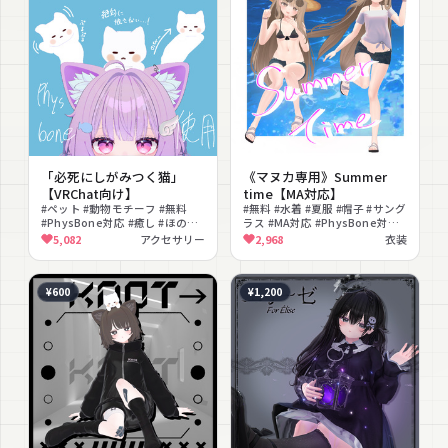
「必死にしがみつく猫」
《マヌカ専用》Summer
【VRChat向け】
time【MA対応】
#ペット #動物モチーフ #無料
#無料 #水着 #夏服 #帽子 #サング
#PhysBone対応 #癒し #ほのぼ
ラス #MA対応 #PhysBone対応
の #もちもち #かわいい #頭乗せ
#lilToon対応 #爽やか
5,082
アクセサリー
2,968
衣装
¥600
¥1,200