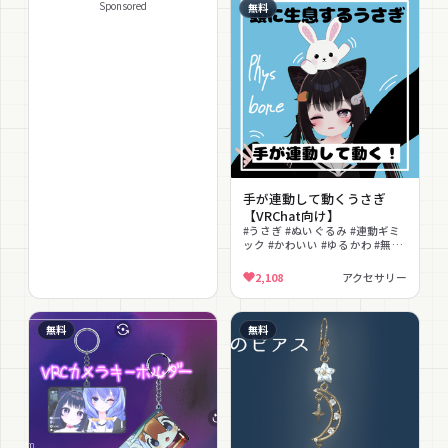
Sponsored
無料
手が連動して動くうさぎ
【VRChat向け】
#うさぎ #ぬいぐるみ #連動ギミ
ック #かわいい #ゆるかわ #無料
#揺れ物 #追従ギミック
2,108
アクセサリー
無料
無料