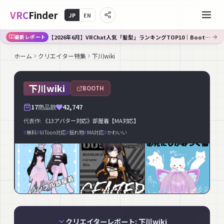
VRC
Finder
JP
EN
【2026年6月】VRChat人気「髪型」ランキングTOP10｜Booth傾向分析
最新レポート
ホーム
クリエイター特集
下川wiki
下川wiki
BOOTH
17
商品数
42,747
代表作:
《13アバター対応》部屋着【MA対応】
#
無料
#
lilToon対応
#
揺れ物
#
MA対応
#
かわいい
クリエイターレポート: 下川wiki