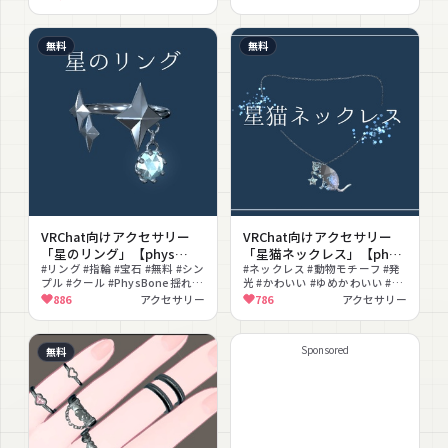
無料
無料
VRChat向けアクセサリー
VRChat向けアクセサリー
「星のリング」【phys
「星猫ネックレス」【phys
bone使用】
#リング #指輪 #宝石 #無料 #シン
bone使用】
#ネックレス #動物モチーフ #発
プル #クール #PhysBone揺れ #
光 #かわいい #ゆめかわいい #無
揺れ物 #FBX
料 #揺れ物 #銀
886
アクセサリー
786
アクセサリー
Sponsored
無料