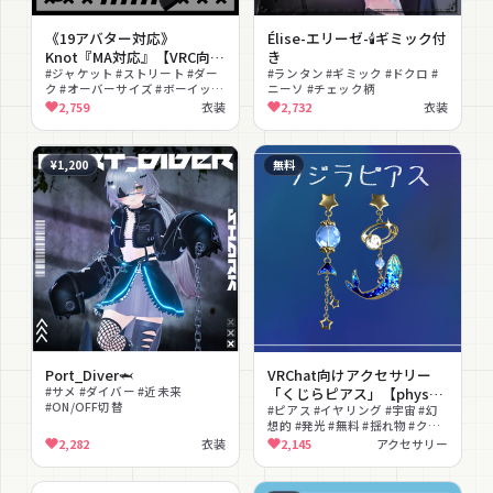
《19アバター対応》
Élise-エリーゼ-🕯️ギミック付
Knot『MA対応』【VRC向け
き
衣装】
#ジャケット #ストリート #ダー
#ランタン #ギミック #ドクロ #
ク #オーバーサイズ #ボーイッシ
ニーソ #チェック柄
ュ #ショートパンツ #ブーツ #ク
2,759
衣装
2,732
衣装
ール #MA対応 #lilToon対応
¥1,200
無料
Port_Diver🦈
VRChat向けアクセサリー
#サメ #ダイバー #近未来
「くじらピアス」【phys
#ON/OFF切替
bone使用】
#ピアス #イヤリング #宇宙 #幻
想的 #発光 #無料 #揺れ物 #クジ
ラ
2,282
衣装
2,145
アクセサリー