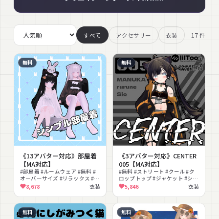
17
件
すべて
アクセサリー
衣装
無料
無料
《13アバター対応》部屋着
《3アバター対応》CENTER
【MA対応】
005【MA対応】
#部屋着 #ルームウェア #無料 #
#無料 #ストリート #クール #ク
オーバーサイズ #リラックス #ニ
ロップトップ #ジャケット #ショ
ーハイ #ナチュラル #MA対応 #
ートパンツ #サイバー #MA対応
8,678
衣装
5,846
衣装
シンプル
#lilToon対応
無料
無料