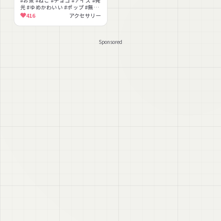
#お魚 #ねこ #チョコ #アイス #発
光 #ゆめかわいい #ポップ #無料
#色変更可能 #アニメーション
416
アクセサリー
Sponsored