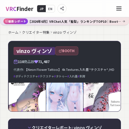
VRC
Finder
JP
EN
【2026年6月】VRChat人気「髪型」ランキングTOP10｜Booth傾向分析
最新レポート
ホーム
クリエイター特集
vinzo ヴィンゾ
vinzo ヴィンゾ
BOOTH
110
商品数
71,487
代表作:
【Neon Flower Tattoo】 4k Textures 入れ墨 *テクスチャ* /HD
#
ボディテクスチャ
#
テクスチャ
#
タトゥー
#
入れ墨
#
刺青
クリエイターレポート: vinzo ヴィンゾ