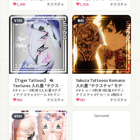
Textures
#PSD付き
ー #グローブ #ニーハイ #色変え
1,045
テクスチャ
1,026
テクスチャ
#ダーク
¥700
無料
【Tiger Tattoos】 4k
Yakuza Tattooos Komano
Textures 入れ墨 *テクスチ
入れ墨 *テクスチャ* モデル
ャ* /HD
#タトゥー #刺青 #入れ墨 #ボデ
「狛乃」
#タトゥー #刺青 #和風 #ボディ
ィテクスチャ #クール #セクシー
テクスチャ #デカール #無料 #ダ
#トライバル #ピンク #テクスチ
ーク #テクスチャ素材
993
テクスチャ
987
テクスチャ
ャ
Sponsored
¥500