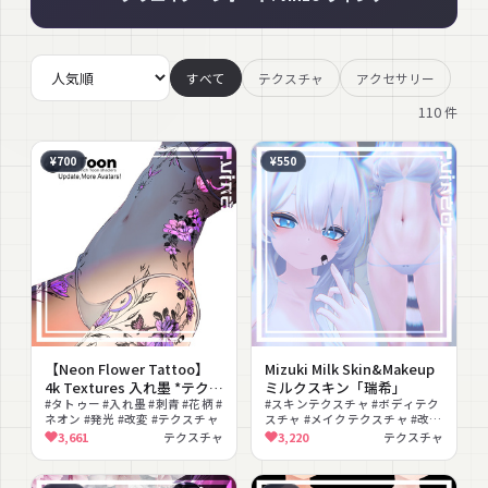
すべて
テクスチャ
アクセサリー
110
件
¥700
¥550
【Neon Flower Tattoo】
Mizuki Milk Skin&Makeup
4k Textures 入れ墨 *テクス
ミルクスキン「瑞希」
チャ* /HD
#タトゥー #入れ墨 #刺青 #花柄 #
#スキンテクスチャ #ボディテク
ネオン #発光 #改変 #テクスチャ
スチャ #メイクテクスチャ #改変
#PSD付き
3,661
テクスチャ
3,220
テクスチャ