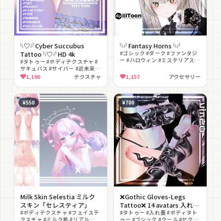
𓆩♡𓆪 Cyber Succubus
𓆩𓆪 Fantasy Horns 𓆩𓆪
Tattoo 𓆩♡𓆪 HD 4k
#ゴシック #ダーク #ファンタジ
ー #ハロウィン #ミステリアス #
#タトゥー #ボディテクスチャ #
撮影向け #幻想的
サキュバス #サイバー #近未来 #
セクシー #入れ墨 #改変 #テクス
1,190
テクスチャ
1,157
アクセサリー
チャ
¥550
¥700
Milk Skin Selestia ミルク
❌Gothic Gloves-Legs
スキン「セレスティア」
Tattoo❌ 14 avatars 入れ墨
#ボディテクスチャ #フェイステ
*テクスチャ* /HD 4k
#タトゥー #入れ墨 #ボディタト
クスチャ #ミルク肌 #リアル
ゥー #ゴシック #クール #セクシ