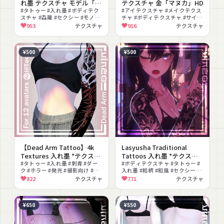
れ墨 テクスチャ モデル「森
テクスチャ 金「マヌカ」HD
羅」/HD
#タトゥー #入れ墨 #ボディテク
#アイテクスチャ #メイクテクス
スチャ #森羅 #セクシー #モノク
チャ #ボディテクスチャ #サイバ
ロ #改変 #テクスチャ
ーパンク #近未来 #クール #改変
953
テクスチャ
916
テクスチャ
¥500
¥500
【Dead Arm Tattoo】4k
Lasyusha Traditional
Textures 入れ墨 *テクスチ
Tattoos 入れ墨 *テクスチ
ャ* /HD
#タトゥー #入れ墨 #刺青 #ダー
ャ* モデル「ラシューシ
#ボディテクスチャ #タトゥー #
ク #ホラー #発光 #撮影向け #テ
入れ墨 #和柄 #和風 #セクシー
ャ」/HD
クスチャ
#PSD付き
822
テクスチャ
771
テクスチャ
¥650
¥550