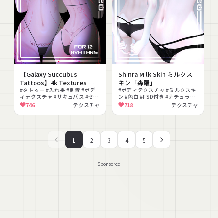
【Galaxy Succubus
Shinra Milk Skin ミルクス
Tattoos】4k Textures 入
キン「森羅」
れ墨 テクスチャ /HD
#タトゥー #入れ墨 #刺青 #ボデ
#ボディテクスチャ #ミルクスキ
ィテクスチャ #サキュバス #セク
ン #色白 #PSD付き #ナチュラル
シー #ダーク #人外 #lilToon対
#透明感 #スキン
746
テクスチャ
718
テクスチャ
応 #テクスチャ
1
2
3
4
5
Sponsored