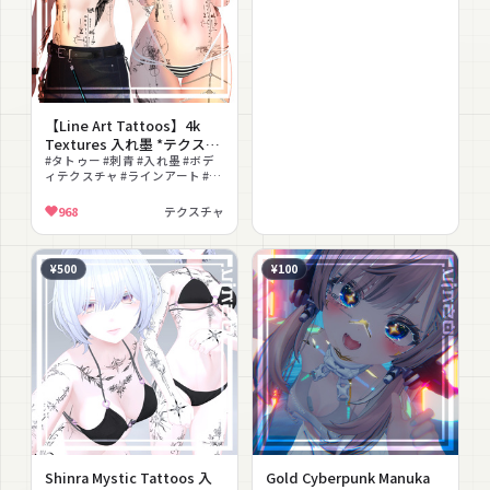
【Line Art Tattoos】4k
Textures 入れ墨 *テクスチ
ャ* /HD
#タトゥー #刺青 #入れ墨 #ボデ
ィテクスチャ #ラインアート #ク
ール #モノクロ #ストリート #テ
クスチャ
968
テクスチャ
¥500
¥100
Shinra Mystic Tattoos 入
Gold Cyberpunk Manuka