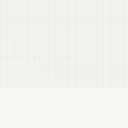
VRC
Finder
VRChatユーザー向けのBooth検索サイトです。色・テイスト・対応モデルなどで商
品を探せます。
このサイトについて
プライバシーポリシー
免責事項
サイトマップ
FANBOX
変更履歴