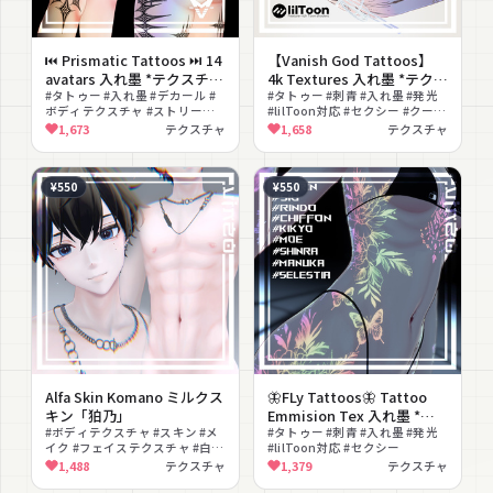
⏮︎ Prismatic Tattoos ⏭︎ 14
【Vanish God Tattoos】
avatars 入れ墨 *テクスチャ
4k Textures 入れ墨 *テクス
* /HD 4k Textures
#タトゥー #入れ墨 #デカール #
チャ* /HD
#タトゥー #刺青 #入れ墨 #発光
ボディテクスチャ #ストリート #
#lilToon対応 #セクシー #クール
クール #無料 #刺青 #色違い #テ
#テクスチャ
1,673
テクスチャ
1,658
テクスチャ
クスチャ
¥550
¥550
Alfa Skin Komano ミルクス
🦋FLy Tattoos🦋 Tattoo
キン「狛乃」
Emmision Tex 入れ墨 *テ
#ボディテクスチャ #スキン #メ
クスチャ*
#タトゥー #刺青 #入れ墨 #発光
イク #フェイステクスチャ #白肌
#lilToon対応 #セクシー
#ナチュラル #テクスチャ #PSD
1,488
テクスチャ
1,379
テクスチャ