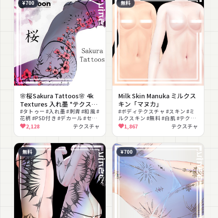
¥700
無料
🌸桜Sakura Tattoos🌸 4k
Milk Skin Manuka ミルクス
Textures 入れ墨 *テクスチ
キン「マヌカ」
ャ* /HD
#タトゥー #入れ墨 #刺青 #和風 #
#ボディテクスチャ #スキン #ミ
花柄 #PSD付き #デカール #セク
ルクスキン #無料 #白肌 #テクス
シー #色変え #テクスチャ
チャ
2,128
テクスチャ
1,867
テクスチャ
無料
¥700