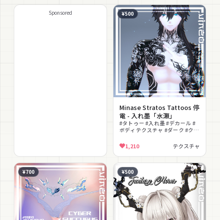
Sponsored
¥500
Minase Stratos Tattoos 停
電 - 入れ墨「水瀬」
#タトゥー #入れ墨 #デカール #
ボディテクスチャ #ダーク #クー
ル #ストリート #刺青 #色違い #
テクスチャ
1,210
テクスチャ
¥700
¥500