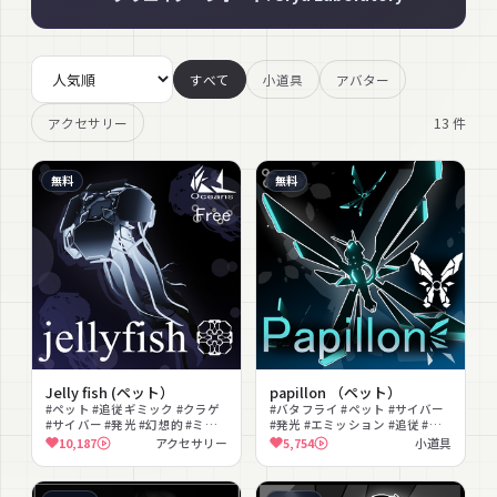
すべて
小道具
アバター
13
件
アクセサリー
無料
無料
Jelly fish (ペット）
papillon （ペット）
#ペット #追従ギミック #クラゲ
#バタフライ #ペット #サイバー
#サイバー #発光 #幻想的 #ミス
#発光 #エミッション #追従 #持
テリアス #無料 #撮影向け
ち物 #無料 #ローポリ #色変更可
10,187
アクセサリー
5,754
小道具
能