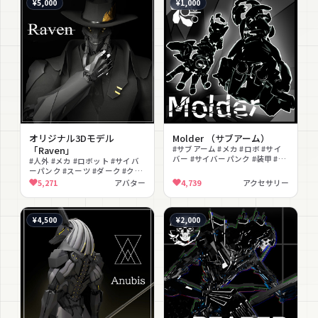
¥5,000
¥1,000
オリジナル3Dモデル
Molder （サブアーム）
「Raven」
#サブアーム #メカ #ロボ #サイ
バー #サイバーパンク #装甲 #背
#人外 #メカ #ロボット #サイバ
中装備 #ダーク #クール #改変パ
ーパンク #スーツ #ダーク #クー
ーツ
ル #男性向け #VRChat #アバタ
5,271
アバター
4,739
アクセサリー
ー
¥4,500
¥2,000