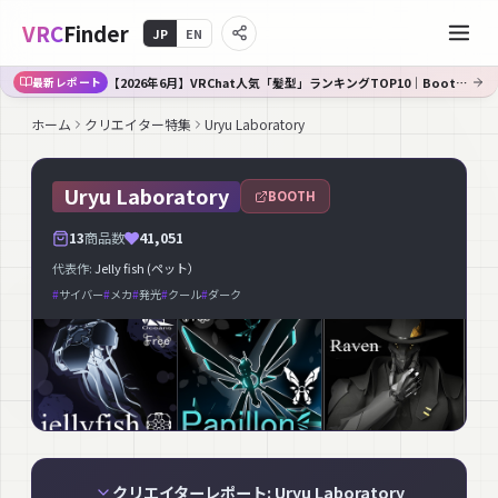
VRC
Finder
JP
EN
【2026年6月】VRChat人気「髪型」ランキングTOP10｜Booth傾向分析
最新レポート
ホーム
クリエイター特集
Uryu Laboratory
Uryu Laboratory
BOOTH
13
商品数
41,051
代表作:
Jelly fish (ペット）
#
サイバー
#
メカ
#
発光
#
クール
#
ダーク
クリエイターレポート: Uryu Laboratory