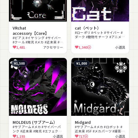
VRchat
cat（ペット）
accessory【Core】
#ローポリ #ペット #サイバー #
ダーク #動物モチーフ #アニメー
#ピアス #イヤリング #サイバー
ション
#クール #発光 #メカ #近未来 #ダ
ーク #宝石 #色変更可能
1,481
アクセサリー
1,340
小道具
¥1,500
¥1,000
MOLDEUS (サブアーム）
Midgard
#サブアーム #メカ #サイバーパ
#サブアーム #メカ #ロボット #
ンク #近未来 #発光 #エフェクト
近未来 #SF #メカパーツ #撮影向
#PSD付き #クール #アニメーシ
け #かっこいい
1,193
小道具
717
小道具