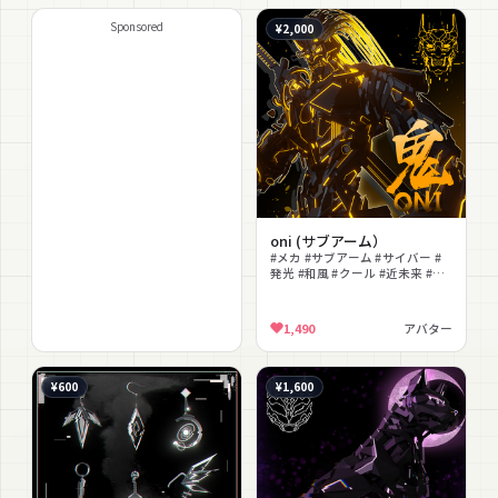
Sponsored
¥2,000
oni (サブアーム）
#メカ #サブアーム #サイバー #
発光 #和風 #クール #近未来 #武
器 #メカニカル
1,490
アバター
¥600
¥1,600