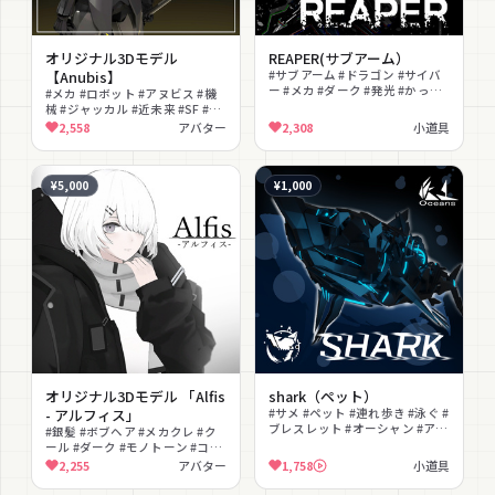
オリジナル3Dモデル
REAPER(サブアーム）
【Anubis】
#サブアーム #ドラゴン #サイバ
ー #メカ #ダーク #発光 #かっこ
#メカ #ロボット #アヌビス #機
いい #厨二病 #SF #撮影向け
械 #ジャッカル #近未来 #SF #ク
ール #発光
2,558
アバター
2,308
小道具
¥5,000
¥1,000
オリジナル3Dモデル 「Alfis
shark（ペット）
- アルフィス」
#サメ #ペット #連れ歩き #泳ぐ #
ブレスレット #オーシャン #アニ
#銀髪 #ボブヘア #メカクレ #ク
メーション #サイバー #小物
ール #ダーク #モノトーン #コー
ト #中性的 #オリジナル #武器
2,255
アバター
1,758
小道具