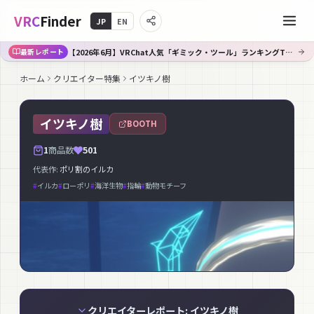
VRC
Finder
JP
EN
【2026年6月】VRChat人気「ギミック・ツール」ランキングTOP10｜Booth傾向分析
最新レポート
ホーム
クリエイター特集
イツキノ樹
イツキノ樹
BOOTH
1
商品数
501
代表作:
ポリ割のイルカ
#
イルカ
#
ローポリ
#
海洋生物
#
指輪
#
動物モチーフ
クリエイターレポート: イツキノ樹