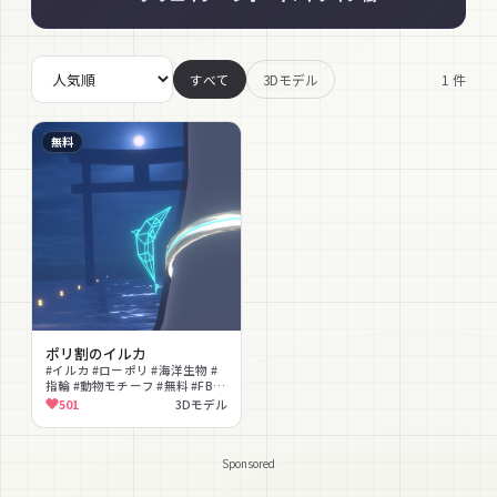
1
件
すべて
3Dモデル
無料
ポリ割のイルカ
#イルカ #ローポリ #海洋生物 #
指輪 #動物モチーフ #無料 #FBX
#Blender #マテリアル
501
3Dモデル
Sponsored