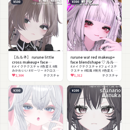
¥500
¥300
［ルルネ］ rurune little
rurune wa! red makeup+
cross makeup+ face
face blendshape ♡ ルルネ
blendshape ♡ ルルネ メイ
#メイクテクスチャ #色変え #病
和風 赤 朱 紅 メイクテクス
#メイクテクスチャ #フェイステ
みかわいい #ガーリー #クロス #
クスチャ #和風 #発光 #色変え #
クテクスチャ フェイスブレ
チャ フェイスブレンドシェ
フェイス改変 #ブレンドシェイ
撮影向け
2,304
テクスチャ
1,312
テクスチャ
ンドシェイプ
イプ
プ
¥300
¥200