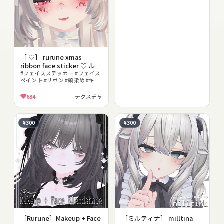
［ ♡］ rurune xmas
ribbon face sticker ♡ ルル
ネ クリスマス リボン フェ
#フェイスステッカー #フェイス
ペイント #リボン #頬染め #キラ
イスステッカー
キラ #発光 #無料 #アイテクスチ
ャ #ガーリー #ゆめかわいい
634
テクスチャ
¥300
¥300
［Rurune］Makeup + Face
［ミルティナ］ milltina