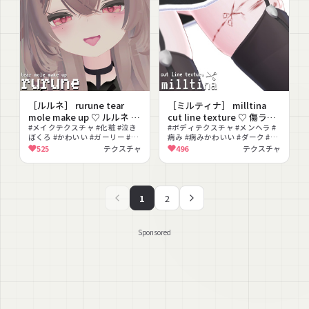
［ルルネ］ rurune tear
［ミルティナ］ milltina
mole make up ♡ ルルネ メ
cut line texture ♡ 傷ライ
イクテクスチャ
#メイクテクスチャ #化粧 #泣き
ン テクスチャ ボディテクス
#ボディテクスチャ #メンヘラ #
ぼくろ #かわいい #ガーリー #改
病み #病みかわいい #ダーク #ピ
チャ
変素材 #PNG
ンク #撮影向け #改変 #テクスチ
525
テクスチャ
496
テクスチャ
ャ素材
1
2
Sponsored