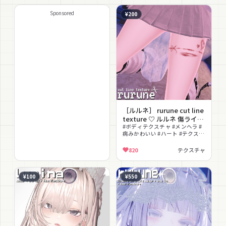
イプ ほくろ
Sponsored
¥200
［ルルネ］ rurune cut line
texture ♡ ルルネ 傷ライン
テクスチャ
#ボディテクスチャ #メンヘラ #
病みかわいい #ハート #テクスチ
ャ
820
テクスチャ
¥100
¥550