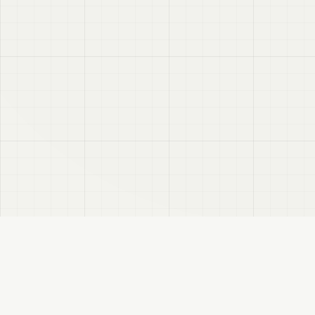
VRC
Finder
VRChatユーザー向けのBooth検索サイトです。色・テイスト・対応モデルなどで商
品を探せます。
このサイトについて
プライバシーポリシー
免責事項
サイトマップ
FANBOX
変更履歴