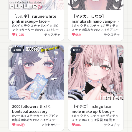
［ルルネ］ rurune white
［マヌカ、しなの］
pink makeup+ face
manuka shinano vampire
blendshape ♡ ルルネ ホワ
#メイクテクスチャ #メイク #ピ
kiss texture + yami
#メイクテクスチャ #ボディテク
ンク #ガーリー #かわいい #シェ
スチャ #病みかわいい #ピアス #
イト 白 ピンク メイクテク
makeup ♡ ヴァンパイアキ
イプキー #テクスチャ素材
病み #ダーク #改変 #VRChat
1,255
テクスチャ
959
テクスチャ
スチャ フェイスブレンドシ
ス ピアス排除痕 テクスチャ
ェイプ
病みメイク テクスチャ
¥300
¥300
3000 followers thx! ♡
［イチゴ］ ichigo tear
bon!seal accessory
mole make up & body
#シール #ステッカー #ヘアピン
texture + face
#メイクテクスチャ #ボディテク
#肉球 #ゆめかわいい #パステル
スチャ #ほくろ #涙袋 #発光 #ガ
blendshape ♡ イチゴ メイ
#かわいい #猫モチーフ #撮影向
ーリー #改変 #VRChat
945
アクセサリー
886
テクスチャ
クテクスチャ ボディテクス
け #小物
チャ フェイスブレンドシェ