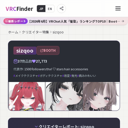
VRC
Finder
JP
EN
【2026年6月】VRChat人気「髪型」ランキングTOP10｜Booth傾向分析
最新レポート
ホーム
クリエイター特集
sizqoo
sizqoo
BOOTH
37
商品数
27,773
代表作:
1500 followers thx! ♡ stars hair accessories
#
メイクテクスチャ
#
ボディテクスチャ
#
改変
#
発光
#
病みかわいい
クリエイターレポート: sizqoo