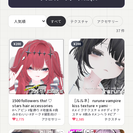
すべて
テクスチャ
アクセサリー
37
件
¥200
¥200
1500 followers thx! ♡
［ルルネ］ rurune vampire
stars hair accessories
kiss texture + yami
#ヘアピン #髪飾り #地雷系 #病
makeup ♡ ルルネ ヴァンパ
#メイクテクスチャ #ボディテク
みかわいい #ダーク #撮影向け #
スチャ #病み #メンヘラ #ピアス
イアキス ピアス排除痕 テク
色変更可能
#ダーク #改変
2,775
アクセサリー
2,385
テクスチャ
スチャ 病みメイク テクスチ
ャ