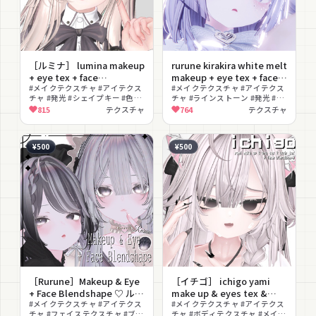
［ルミナ］ lumina makeup
rurune kirakira white melt
+ eye tex + face
makeup + eye tex + face
blendshape ♡ メイクテク
#メイクテクスチャ #アイテクス
blendshape ルルネ 白 メイ
#メイクテクスチャ #アイテクス
チャ #発光 #シェイプキー #色変
チャ #ラインストーン #発光 #病
スチャ アイテクスチャ フェ
クテクスチャ アイテクスチ
え #かわいい
みかわいい #とろけ目 #改変 #ゆ
815
テクスチャ
764
テクスチャ
イスブレンドシェイプ
ャ フェイスブレンドシェイ
めかわいい
プ ラインストーン
¥500
¥500
［Rurune］Makeup & Eye
［イチゴ］ ichigo yami
+ Face Blendshape ♡ ルル
make up & eyes tex &
ネ メイクテクスチャ アイテ
#メイクテクスチャ #アイテクス
body tex + face
#メイクテクスチャ #アイテクス
チャ #フェイステクスチャ #ブレ
チャ #ボディテクスチャ #メイク