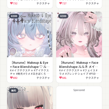
クスチャ フェイスブレンド
blendshape ♡ イチゴ メイ
ンドシェイプ #発光 #ラメ #色変
#病みかわいい #色変え
732
テクスチャ
727
テクスチャ
シェイプ
クテクスチャ アイテクスチ
え #PSD付き #かわいい #病みか
ャ ボディテクスチャ フェイ
わいい
スブレンドシェイプ 病み 闇
¥300
¥300
［Rurune］Makeup & Eye
［Rurune］Makeup + Face
+ Face Blendshape ♡ ルル
Blendshape ルルネ メイク
ネ メイクテクスチャ アイテ
#メイクテクスチャ #アイテクス
テクスチャ フェイスブレン
#メイクテクスチャ #フェイス #
チャ #発光 #ラメ #泣きぼくろ #
ラメ #ブレンドシェイプ #PSD付
クスチャ フェイスブレンド
ドシェイプ
色変更可能 #VRChat #かわいい
き #改変 #色変え
692
テクスチャ
641
テクスチャ
シェイプ
Sponsored
無料