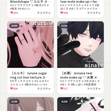
Blendshape ♡ ルルネ メイ
tear mole make up + face
クテクスチャ フェイスブレ
#メイクテクスチャ #発光 #ラメ
blendshape ♡ ミルティナ
#メイクテクスチャ #メイク #涙
#色気 #かわいい
ぼくろ #ほくろ #アイメイク #ク
ンドシェイプ
メイクテクスチャ ほくろ フ
ール #色変え #ミルティナ #テク
634
テクスチャ
609
テクスチャ
ェイス ブレンドシェイプ
スチャ
¥300
¥200
［ルルネ］ rurune sugar
［水瀬］ minase tear
ring cut line texture ルル
mole make up ♡ 水瀬 メイ
ネ お砂糖リング 傷テクスチ
#ボディテクスチャ #ルルネ #リ
クテクスチャ ほくろ
#メイクテクスチャ #泣きぼくろ
ストカット #病みかわいい #メン
#ほくろ #色っぽい #改変素材 #
ャ
ヘラ #PSD付き
フェイステクスチャ
606
テクスチャ
557
テクスチャ
¥200
¥200