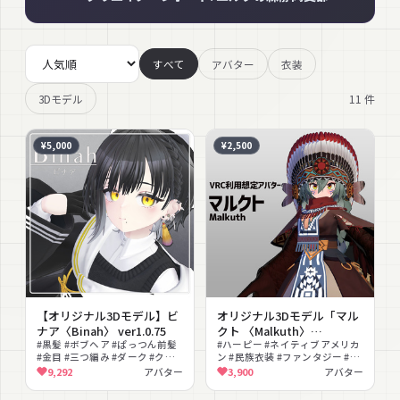
すべて
アバター
衣装
11
件
3Dモデル
¥5,000
¥2,500
【オリジナル3Dモデル】ビ
オリジナル3Dモデル「マル
ナア〈Binah〉 ver1.0.75
クト 〈Malkuth〉
#黒髪 #ボブヘア #ぱっつん前髪
ver1.3.231」
#ハーピー #ネイティブアメリカ
#金目 #三つ編み #ダーク #クー
ン #民族衣装 #ファンタジー #緑
ル #ミステリアス #セーラー服
髪 #幻想的 #フルトラ対応 #MA
9,292
アバター
3,900
アバター
#EFBody対応
対応 #lilToon対応 #羽飾り