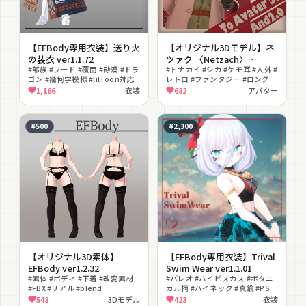
【EFBody専用衣装】送り火
【オリジナル3Dモデル】ネ
の装衣 ver1.1.72
ツァク 〈Netzach〉
#部族 #フード #覆面 #砂漠 #ドラ
ver1.2.31
#トナカイ #シカ #ケモ耳 #人外 #
ゴン #幾何学模様 #lilToon対応
レトロ #ファンタジー #ロングヘ
ア #フルトラ対応 #EFBody対応
1,166
衣装
682
アバター
¥500
¥2,300
【オリジナル3D素体】
【EFBody専用衣装】Trival
EFBody ver1.2.32
Swim Wear ver1.1.01
#素体 #ボディ #下着 #改変素材
#パレオ #ハイビスカス #ボタニ
#FBX #リアル #blend
カル柄 #ハイネック #真鍮 #PSD
付き
548
3Dモデル
423
衣装