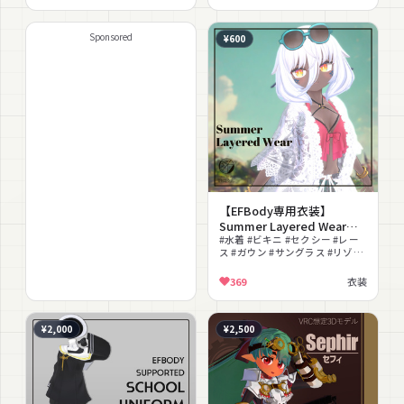
Sponsored
¥600
【EFBody専用衣装】
Summer Layered Wear
ver1.1.01
#水着 #ビキニ #セクシー #レー
ス #ガウン #サングラス #リゾー
ト #PSD付き #シースルー #大人
っぽい
369
衣装
¥2,000
¥2,500