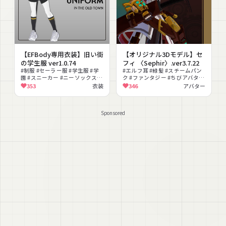
【EFBody専用衣装】旧い街
【オリジナル3Dモデル】セ
の学生服 ver1.0.74
フィ 〈Sephir〉.ver3.7.22
#制服 #セーラー服 #学生服 #学
#エルフ耳 #緑髪 #スチームパン
園 #スニーカー #ニーソックス #
ク #ファンタジー #ちびアバター
クール #lilToon対応 #MA対応 #
#武器 #褐色肌 #ゴーグル
353
衣装
346
アバター
フルトラ対応
Sponsored