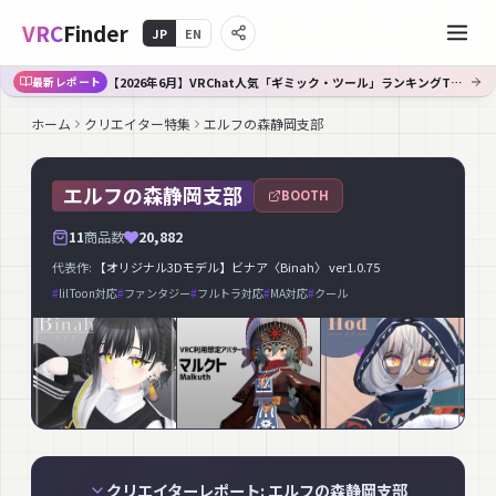
VRC
Finder
JP
EN
【2026年6月】VRChat人気「ギミック・ツール」ランキングTOP10｜Booth傾向分析
最新レポート
ホーム
クリエイター特集
エルフの森静岡支部
エルフの森静岡支部
BOOTH
11
商品数
20,882
代表作:
【オリジナル3Dモデル】ビナア〈Binah〉 ver1.0.75
#
lilToon対応
#
ファンタジー
#
フルトラ対応
#
MA対応
#
クール
クリエイターレポート: エルフの森静岡支部