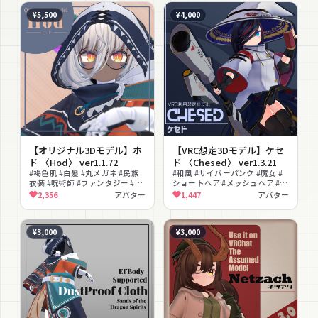
¥5,500
¥4,000
【オリジナル3Dモデル】ホ
【VRC想定3Dモデル】ケセ
ド 〈Hod〉 ver1.1.72
ド 〈Chesed〉 ver1.3.21
#褐色肌 #白髪 #丸メガネ #民族
#和風 #サイバーパンク #魔女 #
衣装 #呪術師 #ファンタジー #エ
ショートヘア #メッシュヘア #ク
スニック #ボブヘア #中性的 #フ
ール #オッドアイ #片目隠れ #ニ
2,356
アバター
1,447
アバター
ード付き
ーソックス #EFBody
¥3,000
¥3,000