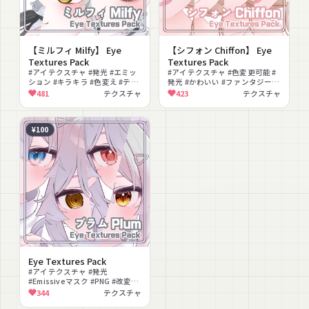
【ミルフィ Milfy】 Eye
【シフォン Chiffon】 Eye
Textures Pack
Textures Pack
#アイテクスチャ #発光 #エミッ
#アイテクスチャ #色変更可能 #
ション #キラキラ #色変え #テク
発光 #かわいい #ファンタジー #
スチャ
テクスチャ
481
テクスチャ
423
テクスチャ
¥100
Eye Textures Pack
#アイテクスチャ #発光
#Emissiveマスク #PNG #改変素
材 #テクスチャ
344
テクスチャ