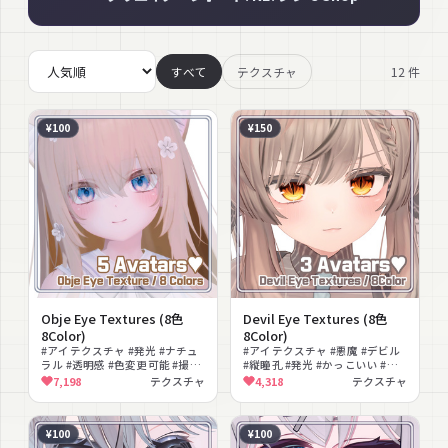
12
件
すべて
テクスチャ
¥100
¥150
Obje Eye Textures (8色
Devil Eye Textures (8色
8Color)
8Color)
#アイテクスチャ #発光 #ナチュ
#アイテクスチャ #悪魔 #デビル
ラル #透明感 #色変更可能 #撮影
#縦瞳孔 #発光 #かっこいい #ダ
向け #テクスチャ
ーク #テクスチャ
7,198
テクスチャ
4,318
テクスチャ
¥100
¥100