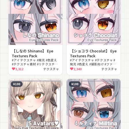
【しなの Shinano】 Eye
【ショコラ Chocolat】 Eye
Textures Pack
Textures Pack
#アイテクスチャ #発光 #色変え
#アイテクスチャ #テクスチャ #
#テクスチャ素材 #リテクスチャ
発光 #色変え #撮影向け #ファン
#テクスチャ
タジー
3,312
テクスチャ
2,340
テクスチャ
¥100
¥100