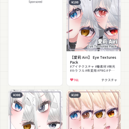
Sponsored
¥100
【愛莉 Airi】 Eye Textures
Pack
#アイテクスチャ #瞳素材 #発光
#カラフル #改変用 #PNG #テク
スチャ
761
テクスチャ
¥300
¥100