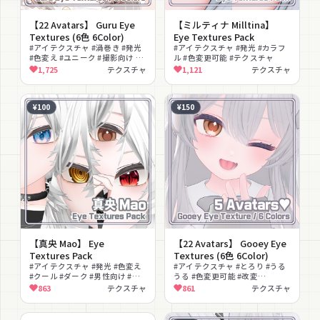
【22 Avatars】 Guru Eye
【ミルティナ Milltina】
Textures (6色 6Color)
Eye Textures Pack
#アイテクスチャ #渦巻き #発光
#アイテクスチャ #発光 #カラフ
#色変え #ユニーク #撮影向け #
ル #色変更可能 #テクスチャ
テクスチャ
1,725
テクスチャ
1,121
テクスチャ
¥100
¥150
【真央 Mao】 Eye
【22 Avatars】 Gooey Eye
Textures Pack
Textures (6色 6Color)
#アイテクスチャ #発光 #色変え
#アイテクスチャ #とろり #うる
#クール #ダーク #男性向け #テ
うる #色変更可能 #改変
クスチャ
#VRChat #テクスチャ
863
テクスチャ
861
テクスチャ