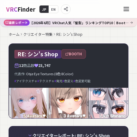
VRC
Finder
JP
EN
【2026年6月】VRChat人気「髪型」ランキングTOP10｜Booth傾向分析
最新レポート
ホーム
クリエイター特集
RE: シン's Shop
RE: シン's Shop
BOOTH
12
商品数
23,747
代表作:
Obje Eye Textures (8色 8Color)
#
アイテクスチャ
#
テクスチャ
#
発光
#
色変え
#
色変更可能
クリエイターレポート: RE: シン's Shop