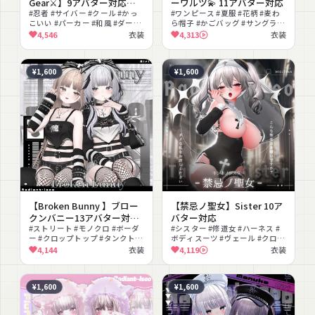
Gear⚔】9アバター対応
ーワルツ💫 11アバター対応
Radiant-iseo
#忍者 #サイバー #クール #かっ
#ワンピース #夏服 #花柄 #麦わ
こいい #パーカー #和風 #ダーク
ら帽子 #かごバッグ #サングラス
#セットアップ #MA対応 #武器
#ナチュラル #ガーリー #かわい
4,546
衣装
4,313
衣装
い #マリン
¥1,600
¥1,600
【Broken Bunny 】ブロー
【禁忌ノ聖女】Sister 10ア
クンバニー13アバター対応
バター対応
Radiant-iseo
#ストリート #モノクロ #ボーダ
#シスター #修道女 #ハーネス #
ー #クロップトップ #タンクトッ
ボディスーツ #ヴェール #クロス
プ #ショートパンツ #網タイツ #
#ガーター #露出 #lilToon対応 #
4,144
衣装
4,119
衣装
ハーネス #うさぎ #クール
セクシー
¥1,600
¥1,600