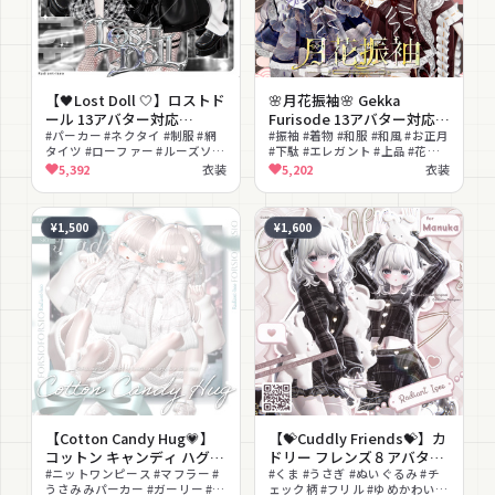
【🖤Lost Doll 🤍】ロストド
🌸月花振袖🌸 Gekka
ール 13アバター対応
Furisode 13アバター対応
Radiant-iseo
#パーカー #ネクタイ #制服 #網
Radiant-iseo
#振袖 #着物 #和服 #和風 #お正月
タイツ #ローファー #ルーズソッ
#下駄 #エレガント #上品 #花柄
クス #ストリート #クール #MA
#MA対応
5,392
衣装
5,202
衣装
対応 #lilToon対応
¥1,500
¥1,600
【Cotton Candy Hug💗】
【💝Cuddly Friends💝】カ
コットン キャンディ ハグ８
ドリー フレンズ８アバター
アバター対応Radiant-iseo
#ニットワンピース #マフラー #
対応Radiant-iseo
#くま #うさぎ #ぬいぐるみ #チ
うさみみパーカー #ガーリー #ゆ
ェック柄 #フリル #ゆめかわいい