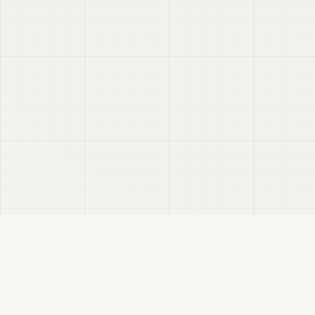
VRC
Finder
VRChatユーザー向けのBooth検索サイトです。色・テイスト・対応モデルなどで商
品を探せます。
このサイトについて
プライバシーポリシー
免責事項
サイトマップ
FANBOX
変更履歴