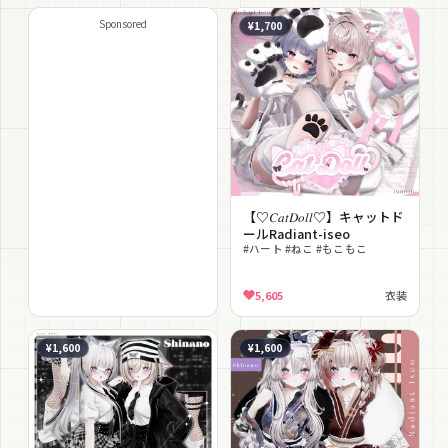
Sponsored
¥1,700
【♡𝐶𝑎𝑡𝐷𝑜𝑙𝑙♡】キャットド
ールRadiant-iseo
#ハート #ねこ #もこもこ
5,605
衣装
¥1,600
¥1,600