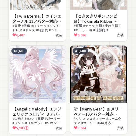
【Twin Eternal 】ツインエ
【ときめきリボンワンピ
ターナル 12アバター対応
🎀】Tokimeki Ribbon
Radiant-iseo
#天使 #悪魔 #ロリータ #ヘッド
One-Piece 17アバター対応
#夏服 #チェック柄 #麦わら帽子
ドレス #ドレス #幻想的 #ヘイロ
#セーラー襟 #撮影向け
ー #神秘的 #lilToon対応 #ゴス
6,407
衣装
6,096
衣装
ロリ
¥1,600
¥1,600
【Angelic Melody】エンジ
🐻【Merry Bear 】🎀メリー
ェリック メロディ ８アバタ
ベアー13アバター対応
ー対応
#ゆめかわいい #天使 #ガーリー
Radiant-iseo
#クリスマス #ファー #ルームウ
#フリル #コルセット #リボン #
ェア #ガーリー #MA対応
ヘイロー #パステル #MA対応
#lilToon対応 #かわいい #もこも
5,983
衣装
5,684
衣装
#lilToon対応
こ #部屋着 #オフショルダー