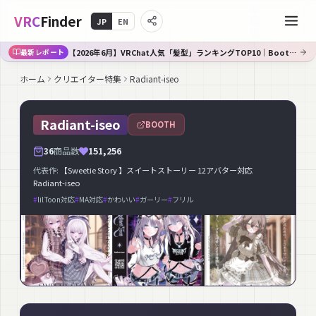
VRC
Finder
JP
EN
【2026年6月】VRChat人気「髪型」ランキングTOP10｜Booth傾向分析
最新レポート
ホーム
クリエイター特集
Radiant-iseo
Radiant-iseo
BOOTH
36
商品数
151,256
代表作:
【Sweetie Story 】スイートストーリー 12アバター対応
Radiant-iseo
#
lilToon対応
#
MA対応
#
かわいい
#
ガーリー
#
フリル