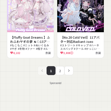
【Fluffy Goat Dreams 】ふ
〚No.20 Cold Veil〛11アバ
わふわヤギの夢 🐐☁13アバ
ター対応Radiant-iseo
ター対応Radiant-iseo
#もこもこ #ニット #ぬいぐるみ
#ストリート #キャップ #ハーネ
#やぎ #冬物 #ファー #帽子 #ルー
ス #バッグ #クール #かっこいい
ズソックス #ゆめかわいい #MA
#モノトーン #セットアップ #タ
4,102
衣装
3,808
衣装
対応
クティカル #かわいい
1
2
Sponsored