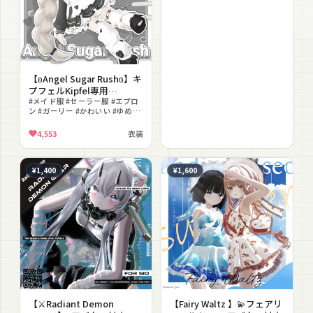
【ʚAngel Sugar Rushɞ】キ
プフェルKipfel専用
Radiant-iseo
#メイド服 #セーラー服 #エプロ
ン #ガーリー #かわいい #ゆめか
わいい #ハート #ニーハイ
#lilToon対応 #シェイプキー
4,553
衣装
¥1,400
¥1,600
【⚔Radiant Demon
【Fairy Waltz 】💫フェアリ