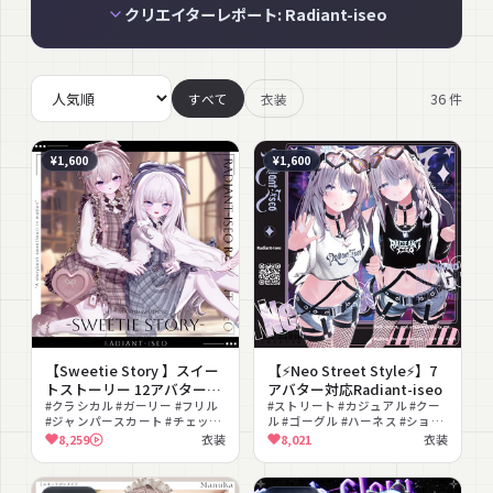
クリエイターレポート: Radiant-iseo
36
件
すべて
衣装
¥1,600
¥1,600
【Sweetie Story 】スイー
【⚡Neo Street Style⚡】7
トストーリー 12アバター対
アバター対応Radiant-iseo
応Radiant-iseo
#クラシカル #ガーリー #フリル
#ストリート #カジュアル #クー
#ジャンパースカート #チェック
ル #ゴーグル #ハーネス #ショー
柄 #上品 #ロリータ #かわいい
トパンツ #網タイツ #MA対応
8,259
衣装
8,021
衣装
#MA対応 #lilToon対応
#lilToon対応 #かっこいい