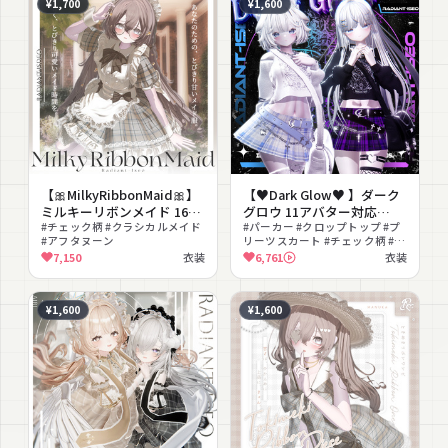
¥1,700
¥1,600
【🎀MilkyRibbonMaid🎀】
【♥Dark Glow♥ 】ダーク
ミルキーリボンメイド 16ア
グロウ 11アバター対応
バター対応Radiant-iseo
#チェック柄 #クラシカルメイド
Radiant-iseo
#パーカー #クロップトップ #プ
#アフタヌーン
リーツスカート #チェック柄 #地
雷系 #ダーク #パンク #かっこい
7,150
衣装
6,761
衣装
い #チェーン #十字架
¥1,600
¥1,600