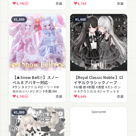
めかわいい #ふわふわ #冬服
#ガーリー #ポシェット #セット
4,795
衣装
4,784
衣装
#MA対応 #lilToon対応 #リボン
アップ #リボン
¥1,600
¥1,600
【🎄Snow Bell⛄】スノー
【Royal Classic Noble 】ロ
ベル８アバター対応
イヤルクラシックノーブル
Radiant-iseo
#サンタ #フリル #ガーリー #ゆ
11アバター対応Radiant-
#お嬢様 #制服 #清楚 #エレガン
めかわいい #リボン #冬服 #MA
ト #クラシカル #ジャケット #チ
iseo
対応 #lilToon対応 #ケープ #セ
ェック柄 #セットアップ
4,745
衣装
4,649
衣装
ーラー
#lilToon対応 #メガネ
Sponsored
¥1,000