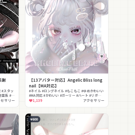
感謝
【13アバター対応】Angelic Bliss long
nail【MA対応】
 #スタッ
#ネイル #ロングネイル #もこもこ #ゆめかわいい
地雷系 #ス
#MA対応 #かわいい #ガーリー #ハート #リボン #
天使
クセサリー
1,139
アクセサリー
¥600