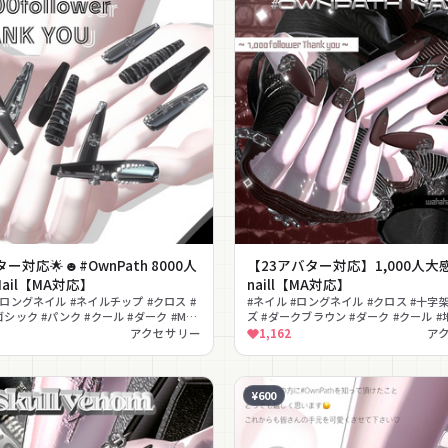
ー対応🌟☻#OwnPath 8000人
【23アバター対応】1,000人大
ail【MA対応】
naill【MA対応】
#ロングネイル #ネイルチップ #クロス #
#ネイル #ロングネイル #クロス #十字架
ゴシック #パンク #クール #ダーク #MA
ズ #ダークブラウン #ダーク #クール #
トーン
アクセサリー
1,162
ア
¥600