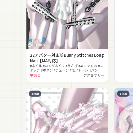
22アバター対応🐰Bunny Stitches Long
Nail【MA対応】
#ネイル #ロングネイル #うさぎ #ぬいぐるみ #ス
テッチ #ボタン #チェーン #モノトーン #パンク #
ゆめかわいい
932
アクセサリー
¥600
¥600