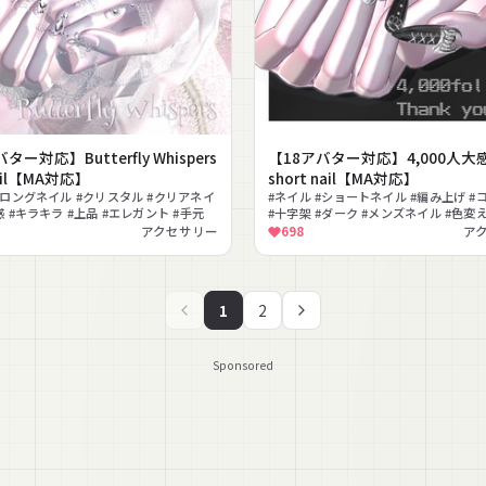
ター対応】Butterfly Whispers
【18アバター対応】4,000人大
nail【MA対応】
short nail【MA対応】
#ロングネイル #クリスタル #クリアネイ
#ネイル #ショートネイル #編み上げ #
感 #キラキラ #上品 #エレガント #手元
#十字架 #ダーク #メンズネイル #色変
アクセサリー
698
ア
1
2
Sponsored