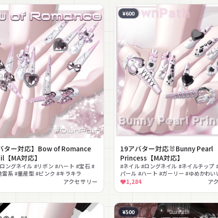
¥600
ター対応】Bow of Romance
19アバター対応🐰Bunny Pearl
Nail【MA対応】
Princess【MA対応】
#ロングネイル #リボン #ハート #宝石 #
#ネイル #ロングネイル #ネイルチップ #
地雷系 #量産型 #ピンク #キラキラ
パール #ハート #ガーリー #ゆめかわいい
応 #地雷系
アクセサリー
1,284
ア
¥500