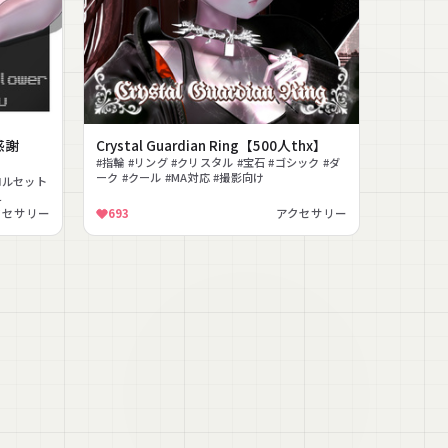
感謝
Crystal Guardian Ring【500人thx】
#指輪 #リング #クリスタル #宝石 #ゴシック #ダ
ーク #クール #MA対応 #撮影向け
コルセット
え
クセサリー
693
アクセサリー