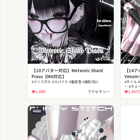
【10アバター対応】Meteoric Shard
【14ア
Piasu【MA対応】
Venom
#クリスタル #スパイク #量産型 #撮影向け
#ネイル 
ー #チェ
1,089
アクセサリー
1,057
¥600