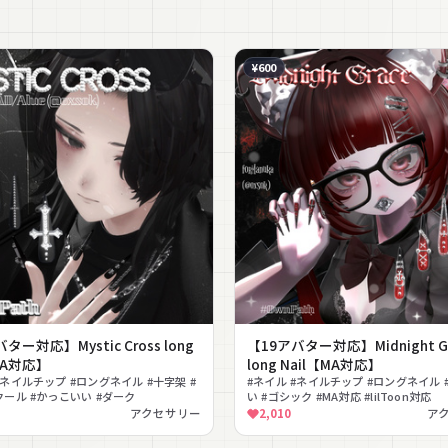
¥600
ター対応】Mystic Cross long
【19アバター対応】Midnight Gr
MA対応】
long Nail【MA対応】
#ネイルチップ #ロングネイル #十字架 #
#ネイル #ネイルチップ #ロングネイル 
クール #かっこいい #ダーク
い #ゴシック #MA対応 #lilToon対応
アクセサリー
2,010
ア