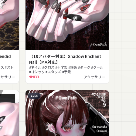
ndid
【19アバター対応】Shadow Enchant
Nail【MA対応】
ス #スト
#ネイル #クロス #十字架 #短め #ダーク #クール
#ゴシック #スタッズ #手元
クセサリー
833
アクセサリー
¥250