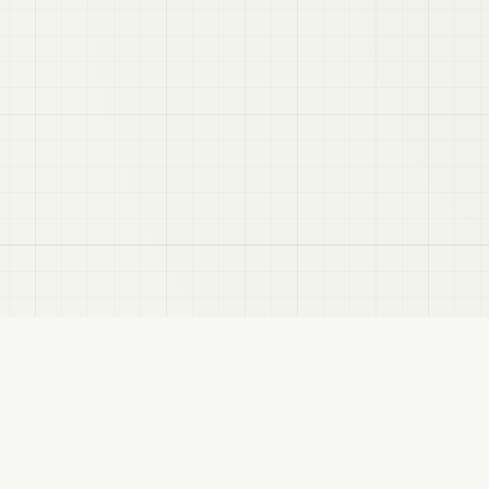
VRC
Finder
hatユーザー向けのBooth検索サイトです。色・テイスト・対応モデルなどで商品を探
サイトについて
プライバシーポリシー
免責事項
サイトマップ
FANBOX
変更履歴