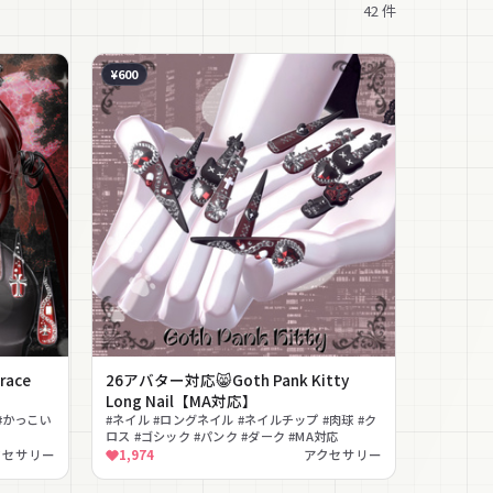
42
件
¥600
ace
26アバター対応😸Goth Pank Kitty
Long Nail【MA対応】
#かっこい
#ネイル #ロングネイル #ネイルチップ #肉球 #ク
ロス #ゴシック #パンク #ダーク #MA対応
クセサリー
1,974
アクセサリー