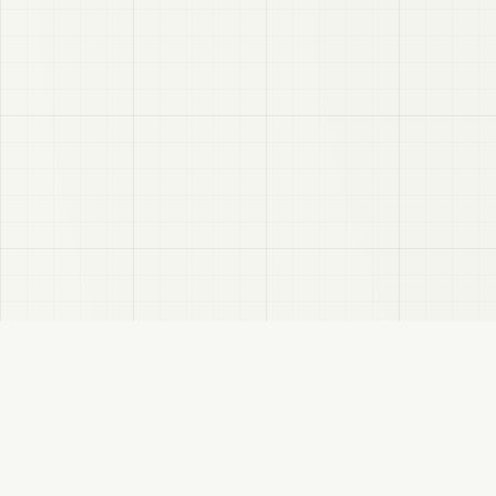
VRC
この