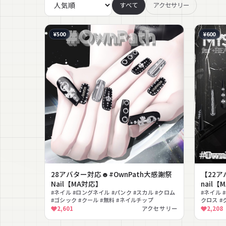
すべて
アクセサリー
¥500
¥600
28アバター対応☻#OwnPath大感謝祭
【22アバ
Nail【MA対応】
nail【
#ネイル #ロングネイル #パンク #スカル #クロム
#ネイル 
#ゴシック #クール #無料 #ネイルチップ
クロス #
2,601
アクセサリー
2,208