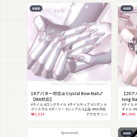
¥600
¥600
19アバター対応🎀Crystal Bow Nail💅
【20アバ
【MA対応】
long 
#ネイル #ロングネイル #ネイルチップ #リボン #
#ネイル 
クリスタル #ガーリー #シンプル #上品 #MA対応
ギャル #
1,524
アクセサリー
1,400
Sponsored
¥600