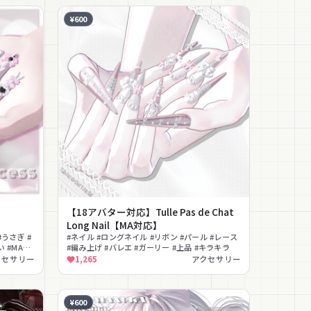
¥600
【18アバター対応】Tulle Pas de Chat
Long Nail【MA対応】
うさぎ #
#ネイル #ロングネイル #リボン #パール #レース
 #MA対
#編み上げ #バレエ #ガーリー #上品 #キラキラ
クセサリー
1,265
アクセサリー
¥600