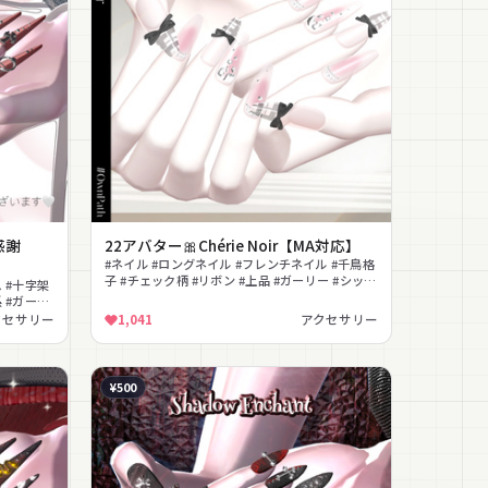
感謝
22アバター🎀Chérie Noir【MA対応】
#ネイル #ロングネイル #フレンチネイル #千鳥格
子 #チェック柄 #リボン #上品 #ガーリー #シック
 #十字架
#ストーン
 #ガーリ
クセサリー
1,041
アクセサリー
¥500