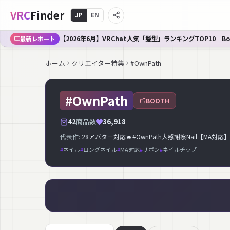
VRC
Finder
JP
EN
【2026年6月】VRChat人気「髪型」ランキングTOP10｜B
最新レポート
ホーム
クリエイター特集
#OwnPath
#OwnPath
BOOTH
42
商品数
36,918
代表作:
28アバター対応☻#OwnPath大感謝祭Nail【MA対応】
#
ネイル
#
ロングネイル
#
MA対応
#
リボン
#
ネイルチップ