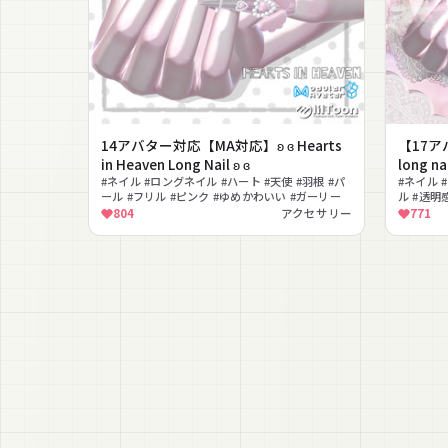
14アバター対応【MA対応】ʚ ɞ Hearts
【17アバ
in Heaven Long Nail ʚ ɞ
long 
#ネイル #ロングネイル #ハート #天使 #羽根 #パ
#ネイル 
ール #フリル #ピンク #ゆめかわいい #ガーリー
ル #透明
804
アクセサリー
771