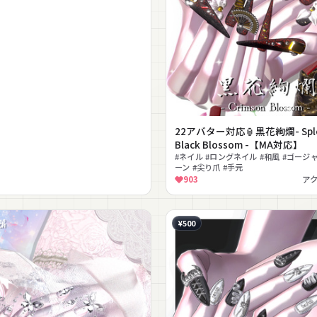
22アバター対応🏮黒花絢爛- Sple
Black Blossom -【MA対応】
#ネイル #ロングネイル #和風 #ゴージャ
ーン #尖り爪 #手元
903
ア
¥500