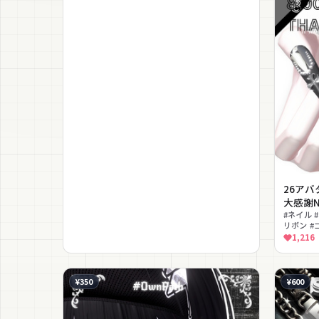
26アバタ
大感謝N
#ネイル 
リボン #
対応
1,216
¥350
¥600