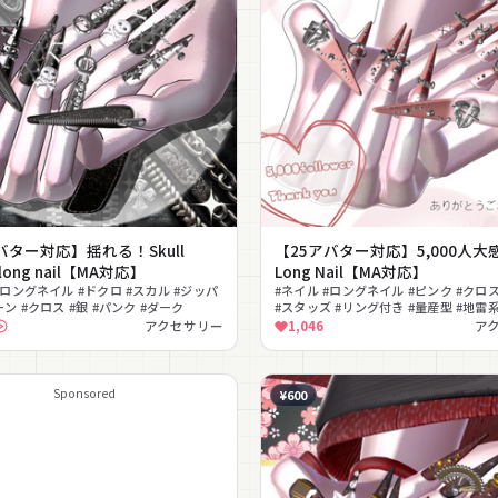
バター対応】揺れる！Skull
【25アバター対応】5,000人大
 long nail【MA対応】
Long Nail【MA対応】
#ロングネイル #ドクロ #スカル #ジッパ
#ネイル #ロングネイル #ピンク #クロス
ーン #クロス #銀 #パンク #ダーク
#スタッズ #リング付き #量産型 #地雷系
ー
アクセサリー
1,046
ア
Sponsored
¥600