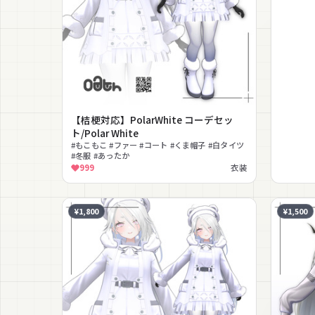
【桔梗対応】PolarWhite コーデセッ
ト/Polar White
#もこもこ #ファー #コート #くま帽子 #白タイツ
#冬服 #あったか
999
衣装
¥1,800
¥1,500