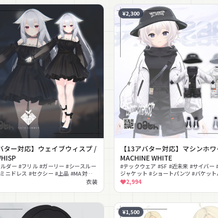
¥2,300
バター対応】ウェイブウィスプ /
【13アバター対応】マシンホワイ
HISP
MACHINE WHITE
ルダー #フリル #ガーリー #シースルー
#テックウェア #SF #近未来 #サイバー
#ミニドレス #セクシー #上品 #MA対応
ジャケット #ショートパンツ #バケット
n対応
ハーネス #白基調 #クール
衣装
2,994
¥1,500