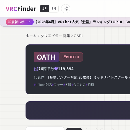
VRC
Finder
JP
EN
【2026年6月】VRChat人気「髪型」ランキングTOP10｜B
最新レポート
ホーム
クリエイター特集
OATH
OATH
BOOTH
76
商品数
119,594
代表作:
【複数アバター対応 3D衣装】ミッドナイトスクール / MID
#
lilToon対応
#
ファー
#
冬服
#
もこもこ
#
花柄