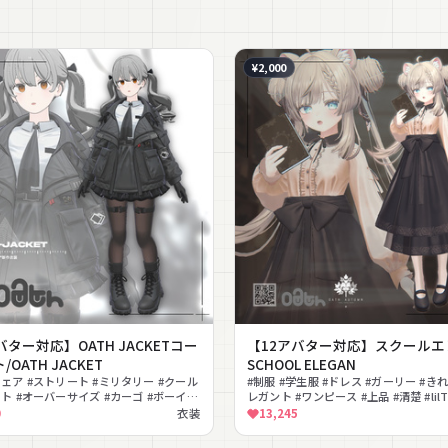
¥2,000
バター対応】OATH JACKETコー
【12アバター対応】スクールエレ
OATH JACKET
SCHOOL ELEGAN
ェア #ストリート #ミリタリー #クール
#制服 #学生服 #ドレス #ガーリー #きれ
ト #オーバーサイズ #カーゴ #ボーイッ
レガント #ワンピース #上品 #清楚 #lil
Toon対応 #Poiyomi対応
0
衣装
13,245