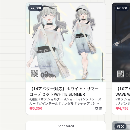
¥2,000
¥2,000
【14アバター対応】ホワイト・サマー
【10ア
コーデセット/WHITE SUMMER
WAVE W
#夏服 #オフショルダー #ショートパンツ #シース
#オフショ
ルー #ツインテール #サンダル #キャップ #ショ
#リボン 
ルダーバッグ #爽やか #ナチュラル
#lilToo
5,350
衣装
4,796
Sponsored
¥800