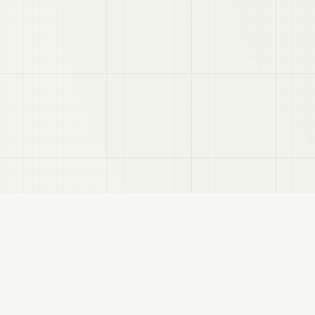
VRC
Finder
hatユーザー向けのBooth検索サイトです。色・テイスト・対応モデルなどで商品を探
サイトについて
プライバシーポリシー
免責事項
サイトマップ
FANBOX
変更履歴