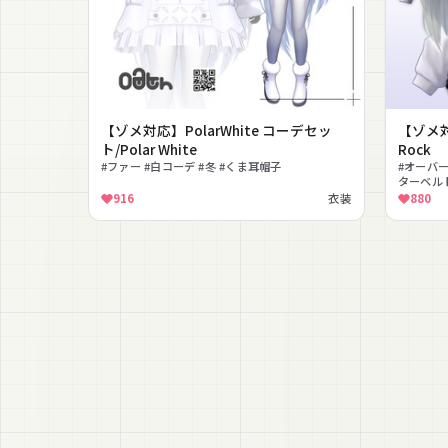
【ゾメ対応】PolarWhite コーデセッ
【ゾメ対
ト/Polar White
Rock
#ファー #白コーデ #冬 #くま耳帽子
#オーバー
ターベルト
屋着
916
衣装
880