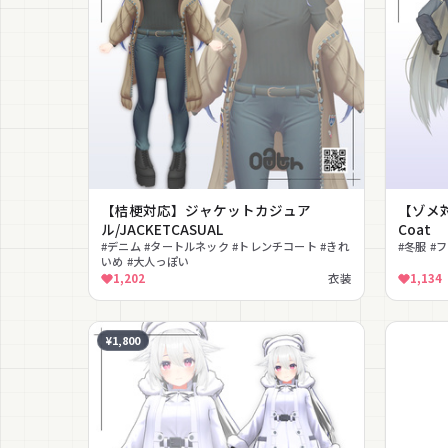
【桔梗対応】ジャケットカジュア
【ゾメ対
ル/JACKETCASUAL
Coat
#デニム #タートルネック #トレンチコート #きれ
#冬服 #
いめ #大人っぽい
1,202
衣装
1,134
¥1,800