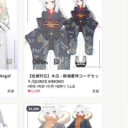
ngel
【桔梗対応】木瓜 - 振袖着物コーデセッ
ト/QUINCE KIMONO
#振袖 #和装 #花柄 #髪飾り #上品
衣装
1,389
衣装
¥1,800