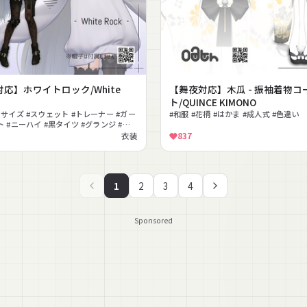
応】ホワイトロック/White
【舞夜対応】木瓜 - 振袖着物コ
ト/QUINCE KIMONO
サイズ #スウェット #トレーナー #ガー
#和服 #花柄 #はかま #成人式 #色違い
 #ニーハイ #黒タイツ #グランジ #部
衣装
837
1
2
3
4
Sponsored