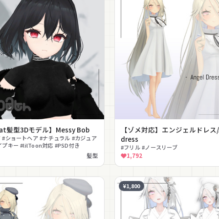
at髪型3Dモデル】Messy Bob
【ゾメ対応】エンジェルドレス/A
 #ショートヘア #ナチュラル #カジュア
dress
プキー #lilToon対応 #PSD付き
#フリル #ノースリーブ
髪型
1,792
¥1,800