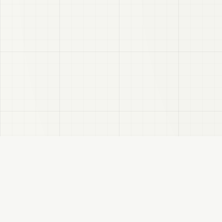
VRC
この