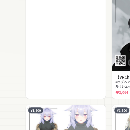
【VRCh
#ボブヘア
ル #シェイ
2,064
¥1,800
¥1,500