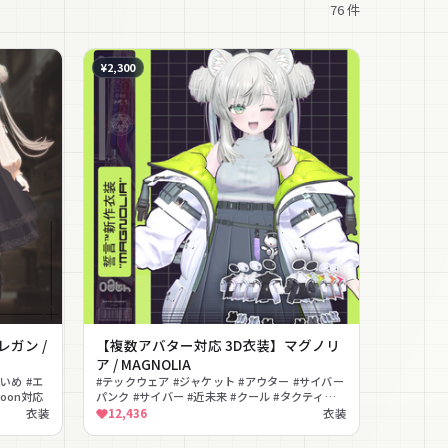
76
件
¥2,300
ガン /
【複数アバター対応 3D衣装】マグノリ
ア / MAGNOLIA
いめ #エ
#テックウェア #ジャケット #アウター #サイバー
Toon対応
パンク #サイバー #近未来 #クール #タクティカ
ル #ネオン #lilToon対応
衣装
12,436
衣装