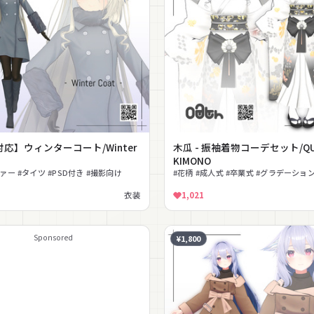
応】ウィンターコート/Winter
木瓜 - 振袖着物コーデセット/QU
KIMONO
ファー #タイツ #PSD付き #撮影向け
#花柄 #成人式 #卒業式 #グラデーショ
衣装
1,021
Sponsored
¥1,800