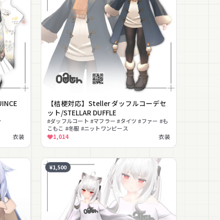
INCE
【桔梗対応】Steller ダッフルコーデセ
ット/STELLAR DUFFLE
ン
#ダッフルコート #マフラー #タイツ #ファー #も
こもこ #冬服 #ニットワンピース
衣装
1,014
衣装
¥1,500