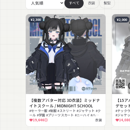
すべて
衣装
髪型
¥2,300
¥2,000
【複数アバター対応 3D衣装】ミッドナ
【15ア
イトスクール / MIDNIGHT SCHOOL
デセット/
#セーラー服 #制服 #ストリート #ジャケット #ク
#テックウ
ール #学園 #プリーツスカート #ニーハイ #ハー
#ジャケッ
ネス #ガーター
シュ #lil
19,646
衣装
14,08