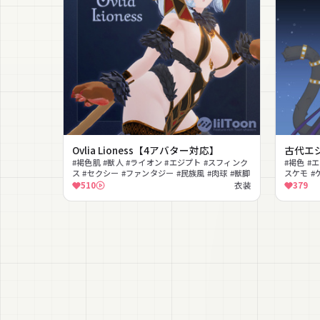
Ovlia Lioness【4アバター対応】
古代エ
#褐色肌 #獣人 #ライオン #エジプト #スフィンク
#褐色 #
ス #セクシー #ファンタジー #民族風 #肉球 #獣脚
スケモ #
#PhysB
510
衣装
379