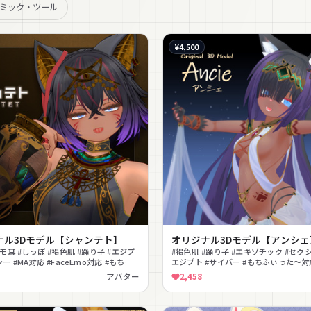
ミック・ツール
¥4,500
ナル3Dモデル【シャンテト】
オリジナル3Dモデル【アンシェ
ケモ耳 #しっぽ #褐色肌 #踊り子 #エジプ
#褐色肌 #踊り子 #エキゾチック #セクシ
ー #MA対応 #FaceEmo対応 #もちふ
エジプト #サイバー #もちふぃった〜対
対応
アバター
2,458