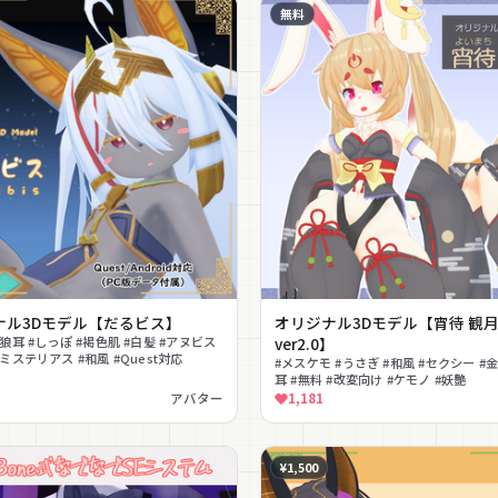
無料
ナル3Dモデル【だるビス】
オリジナル3Dモデル【宵待 観
#狼耳 #しっぽ #褐色肌 #白髪 #アヌビス
ver2.0】
#ミステリアス #和風 #Quest対応
#メスケモ #うさぎ #和風 #セクシー #金
耳 #無料 #改変向け #ケモノ #妖艶
アバター
1,181
¥1,500