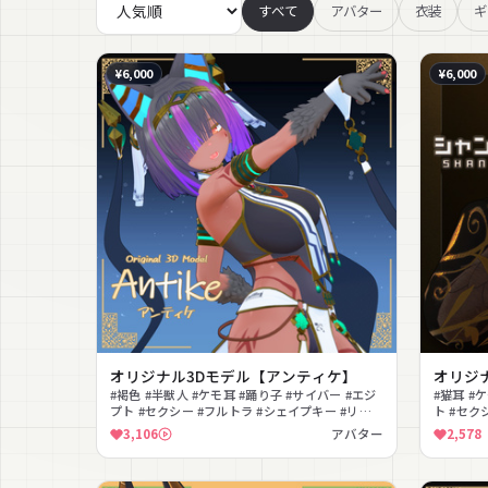
すべて
アバター
衣装
ギ
¥6,000
¥6,000
オリジナル3Dモデル【アンティケ】
オリジ
#褐色 #半獣人 #ケモ耳 #踊り子 #サイバー #エジ
#猫耳 #
プト #セクシー #フルトラ #シェイプキー #リッ
ト #セクシ
プシンク
ぃった〜
3,106
アバター
2,578