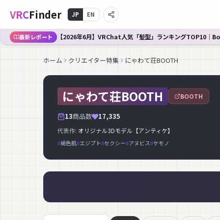
VRC
Finder
JP
EN
【2026年6月】VRChat人気「髪型」ランキングTOP10｜B
最新レポート
ホーム
クリエイター特集
にゃわて荘BOOTH
にゃわて荘BOOTH
BOOTH
13
商品数
17,335
代表作:
オリジナル3Dモデル【アンティケ】
#
褐色肌
#
エジプト
#
セクシー
#
アヌビス
#
ケモノ