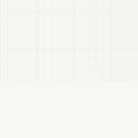
VRC
この