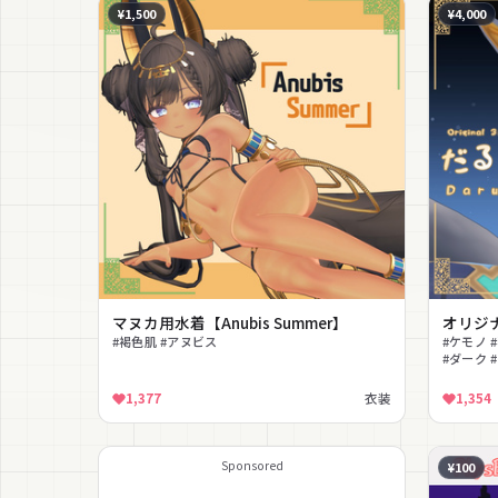
¥1,500
¥4,000
マヌカ用水着【Anubis Summer】
オリジ
#褐色肌 #アヌビス
#ケモノ 
#ダーク 
1,377
衣装
1,354
Sponsored
¥100