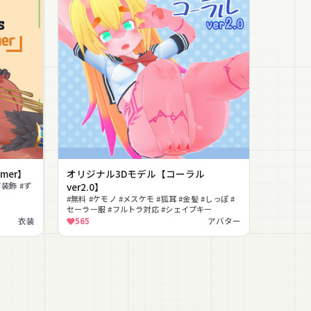
mer】
オリジナル3Dモデル【コーラル
装飾 #ず
ver2.0】
#無料 #ケモノ #メスケモ #狐耳 #金髪 #しっぽ #
セーラー服 #フルトラ対応 #シェイプキー
衣装
565
アバター