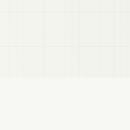
VRC
Finder
hatユーザー向けのBooth検索サイトです。色・テイスト・対応モデルなどで商品を探
サイトについて
プライバシーポリシー
免責事項
サイトマップ
FANBOX
変更履歴
VRCFinder: VRChatに特化したBooth検索サイト