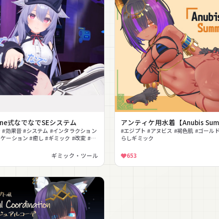
Bone式なでなでSEシステム
アンティケ用水着【Anubis Sum
 #効果音 #システム #インタラクション
#エジプト #アヌビス #褐色肌 #ゴールド
ケーション #癒し #ギミック #改変 #な
らしギミック
ミック
ギミック・ツール
653