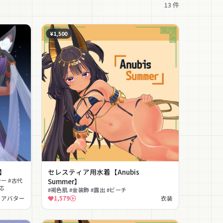
13
件
¥1,500
】
セレスティア用水着【Anubis
ー #古代
Summer】
応
#褐色肌 #金装飾 #露出 #ビーチ
アバター
1,579
衣装