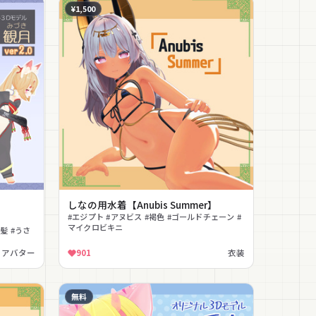
¥1,500
月
しなの用水着【Anubis Summer】
#エジプト #アヌビス #褐色 #ゴールドチェーン #
マイクロビキニ
髪 #うさ
アバター
901
衣装
無料