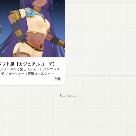
ジプト風【カジュアルコーデ】
エジプト #へそ出し #ショートパンツ #メ
ケモノ #セクシー #夏服 #ヘルシー
one対応
衣装
Sponsored