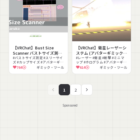
【VRChat】Bust Size
【VRChat】衛星レーザーシ
Scanner バストサイズ測定
ステム (アバターギミック)
ギミック（アバターギミッ
#バストサイズ測定 #スリーサイ
SatelliteSystem
#レーザー #衛星 #射撃 #ミニマ
ズ #カップサイズ #アバターギミ
ップ #ホログラム #アバターギミ
ク）
ック #ネタ #測定 #ミラー #他プ
ック #演出 #SF #PhysBone対応
764
ギミック・ツール
614
ギミック・ツール
レイヤー測定 #おもしろ
#射撃ギミック
1
2
Sponsored