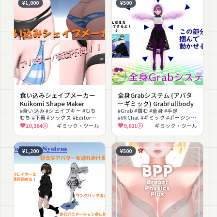
¥1,000
¥500
食い込みシェイプメーカー
全身Grabシステム (アバタ
Kuikomi Shape Maker
ーギミック) GrabFullbody
#食い込み #シェイプキー #むち
#Grab #掴む #全身 #手足
むち #下着 #ソックス #Editor拡
#VRChat #ギミック #ポージング
張 #Unity #VRChat #GPU処理 #
#IK #インタラクション
10,364
ギミック・ツール
9,621
ギミック・ツール
貫通対策
¥1,200
¥500