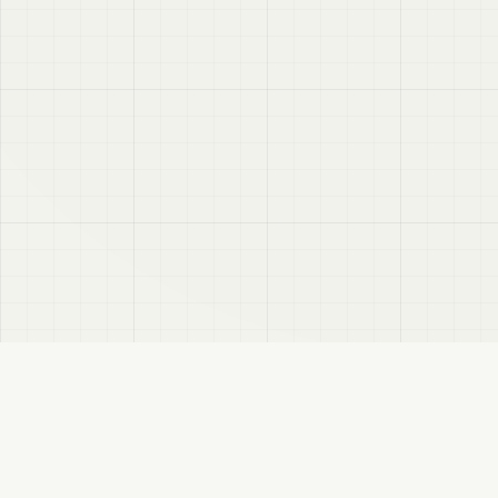
VRC
Finder
VRChatユーザー向けのBooth検索サイトです。色・テイスト・対応モデルなどで商
品を探せます。
このサイトについて
プライバシーポリシー
免責事項
サイトマップ
FANBOX
変更履歴