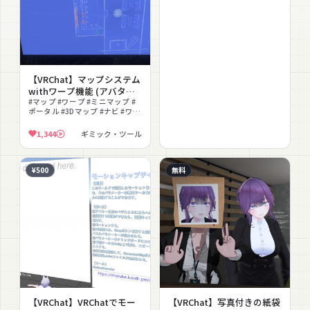
【VRChat】マップシステム
withワープ機能 (アバター
ギミック) MapSystem
#マップ #ワープ #ミニマップ #
ポータル #3Dマップ #ナビ #ワー
with Warp
ルド探索 #便利ツール #追従ギミ
ック
1,344
ギミック・ツール
¥500
無料
【VRChat】VRChatでモー
【VRChat】写真付きの紙袋