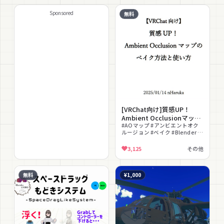
Sponsored
無料
[VRChat向け]質感UP！
Ambient Occlusionマップ
のベイク方法と使い方.pdf
#AOマップ #アンビエントオク
ルージョン #ベイク #Blender #
質感 #テクスチャ作成 #解説書 #
初心者向け #無料 #改変
3,125
その他
無料
¥1,000