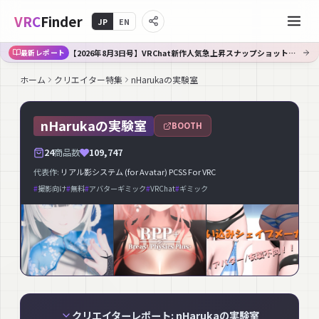
VRC
Finder
JP
EN
【2026年8月3日号】VRChat新作人気急上昇スナップショット｜Booth週間TOP30
最新レポート
ホーム
クリエイター特集
nHarukaの実験室
nHarukaの実験室
BOOTH
24
商品数
109,747
代表作:
リアル影システム (for Avatar) PCSS For VRC
#
撮影向け
#
無料
#
アバターギミック
#
VRChat
#
ギミック
クリエイターレポート: nHarukaの実験室