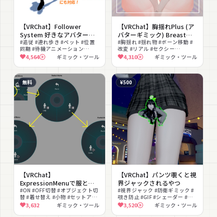
【VRChat】Follower
【VRChat】胸揺れPlus (ア
System 好きなアバターを
バターギミック) Breast
連れ歩けるシステム
#追従 #連れ歩き #ペット #位置
Physics Plus
#胸揺れ #揺れ物 #ボーン移動 #
同期 #待機アニメーション
改変 #リアル #セクシー
#FinalIK #撮影向け #おでかけ #
#PhysBone対応 #調整
4,564
ギミック・ツール
4,310
ギミック・ツール
追従ギミック
無料
¥500
【VRChat】
【VRChat】パンツ覗くと視
ExpressionMenuで服とか
界ジャックされるやつ
小物のオン/オフができるや
#ON #OFF切替 #オブジェクト切
#視界ジャック #防衛ギミック #
替 #着せ替え #小物 #セットアッ
覗き防止 #GIF #シェーダー #お
つ SimpleObjectSwitch
プ #PC #Quest同期 #無料 #エデ
もしろ #ネタ #感度調整
3,632
ギミック・ツール
3,520
ギミック・ツール
ィタ拡張