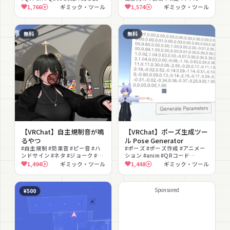
#色調整 #VRChat #アバターギミ
ギミック
1,766
ギミック・ツール
1,574
ギミック・ツール
ック
無料
無料
【VRChat】自主規制音が鳴
【VRChat】ポーズ生成ツー
るやつ
ル Pose Generator
#自主規制 #効果音 #ピー音 #ハ
#ポーズ #ポーズ作成 #アニメー
ンドサイン #ネタ #ジョーク #お
ション #anim #QRコード
もしろ #無料 #ON/OFF切替
#Humanoid #無料 #撮影向け #
1,494
ギミック・ツール
1,448
ギミック・ツール
エディタ拡張 #デスクトップ対
応
Sponsored
¥500