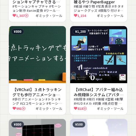
ションキャプチャできるや
被るやつ PaperBagger
つ MotionDecoder
#モーションキャプチャ #モーシ
#紙袋 #被り物 #写真表示 #ネタ #
ョン制作 #anim変換 #ワールド
ジョークグッズ #顔貼り付け #撮
連携 #撮影向け #アニメ制作 #無
影 #顔隠し #コミカル
1,307
ギミック・ツール
1,154
ギミック・ツール
料お試し #Humanoid #アニメー
ション
¥800
¥1,200
【VRChat】３点トラッキン
【VRChat】アバター組み込
グでも歩行アニメーション
み飛翔体システム (アバター
するやつ
#歩行アニメーション #トラッキ
ギミック) Avatar-
#飛翔体 #飛行 #操縦 #空戦 #射撃
ング #ロコモーション #モーショ
#HUD #メカ #同乗 #視点切替 #
LocomotionAnimWith3pTr
embedded Flying Object
ン #ギミック #VRChat #アバタ
射撃ギミック
991
ギミック・ツール
818
ギミック・ツール
acking
System
ーギミック #ON #OFF切替
¥800
¥500