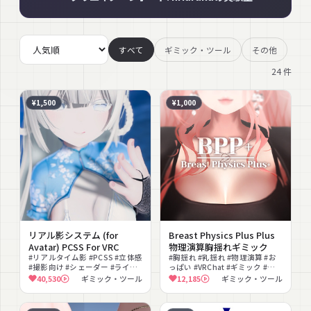
すべて
ギミック・ツール
その他
24
件
¥1,500
¥1,000
リアル影システム (for
Breast Physics Plus Plus
Avatar) PCSS For VRC
物理演算胸揺れギミック
#リアルタイム影 #PCSS #立体感
#胸揺れ #乳揺れ #物理演算 #お
#撮影向け #シェーダー #ライテ
っぱい #VRChat #ギミック #コ
ィング #lilToon対応
ライダー #揺れ物 #リアル #プリ
40,530
ギミック・ツール
12,185
ギミック・ツール
セット