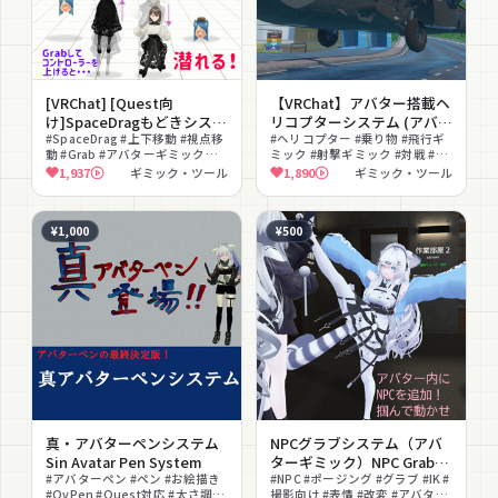
[VRChat] [Quest向
【VRChat】アバター搭載ヘ
け]SpaceDragもどきシステ
リコプターシステム (アバタ
ム (アバターギミック)
#SpaceDrag #上下移動 #視点移
ーギミック)
#ヘリコプター #乗り物 #飛行ギ
動 #Grab #アバターギミック
ミック #射撃ギミック #対戦 #同
SpaceDragLikeSystem
AvatarHelicopterSystem
#Quest向け #無料 #便利 #ツー
期 #ミリタリー #メカ #ギミック
1,937
ギミック・ツール
1,890
ギミック・ツール
（AHS）
ル #PhysBone対応
¥1,000
¥500
真・アバターペンシステム
NPCグラブシステム（アバ
Sin Avatar Pen System
ターギミック）NPC Grab
#アバターペン #ペン #お絵描き
System
#NPC #ポージング #グラブ #IK #
#QvPen #Quest対応 #太さ調整
撮影向け #表情 #改変 #アバター