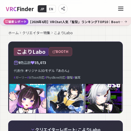
VRC
Finder
JP
EN
【2026年6月】VRChat人気「髪型」ランキングTOP10｜Booth傾向分析
最新レポート
ホーム
クリエイター特集
こよりLabo
こよりLabo
BOOTH
9
商品数
35,073
代表作:
オリジナル3Dモデル『あのん』
#
ガーリー
#
lilToon対応
#
PhysBone対応
#
銀髪
#
猫耳
クリエイターレポート: こよりLabo