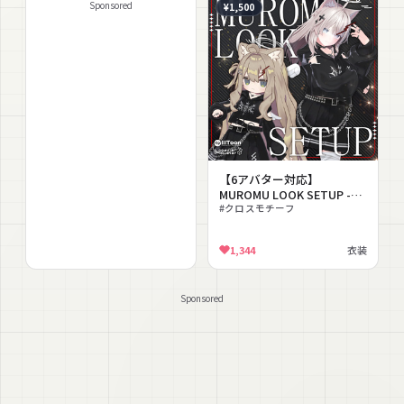
Sponsored
¥1,500
【6アバター対応】
MUROMU LOOK SETUP -む
ろむルックセットアップ-
#クロスモチーフ
1,344
衣装
Sponsored