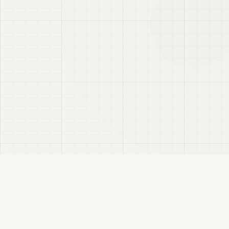
VRC
Finder
VRChatユーザー向けのBooth検索サイトです。色・テイスト・対応モデルなどで商
品を探せます。
このサイトについて
プライバシーポリシー
免責事項
サイトマップ
FANBOX
変更履歴