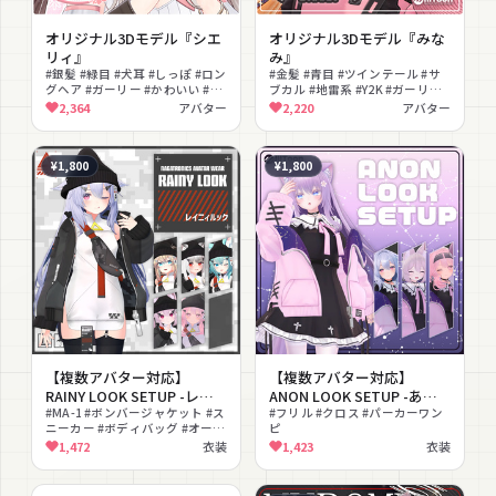
オリジナル3Dモデル『シエ
オリジナル3Dモデル『みな
リィ』
み』
#銀髪 #緑目 #犬耳 #しっぽ #ロン
#金髪 #青目 #ツインテール #サ
グヘア #ガーリー #かわいい #ケ
ブカル #地雷系 #Y2K #ガーリー
モ耳 #三つ編み #ナチュラル
#しっぽ #ぱっつん前髪 #lilToon
2,364
アバター
2,220
アバター
対応
¥1,800
¥1,800
【複数アバター対応】
【複数アバター対応】
RAINY LOOK SETUP -レイ
ANON LOOK SETUP -あの
ニィルックセットアップ-
#MA-1 #ボンバージャケット #ス
んルックセットアップ-
#フリル #クロス #パーカーワン
ニーカー #ボディバッグ #オーバ
ピ
ーサイズ #ガーター #レイニィ
1,472
衣装
1,423
衣装