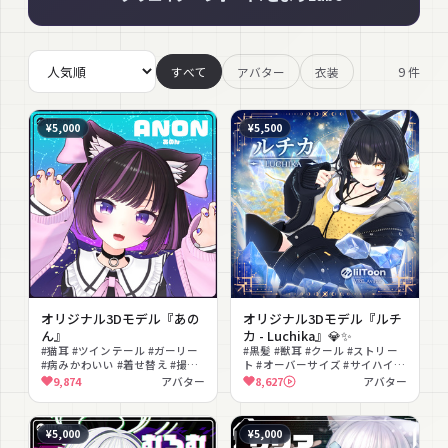
9
件
すべて
アバター
衣装
¥5,000
¥5,500
オリジナル3Dモデル『あの
オリジナル3Dモデル『ルチ
ん』
カ - Luchika』💎✨️
#猫耳 #ツインテール #ガーリー
#黒髪 #獣耳 #クール #ストリー
#病みかわいい #着せ替え #撮影
ト #オーバーサイズ #サイハイソ
向け #PSD付き #色変え
ックス #AFKモーション
9,874
アバター
8,627
アバター
#lilToon対応 #PhysBone対応 #
衣装切替
¥5,000
¥5,000