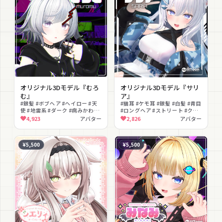
オリジナル3Dモデル『むろ
オリジナル3Dモデル『サリ
む』
ア』
#銀髪 #ボブヘア #ヘイロー #天
#猫耳 #ケモ耳 #銀髪 #白髪 #青目
使 #地雷系 #ダーク #病みかわい
#ロングヘア #ストリート #クー
い #包帯 #ヘアピン #VRChat
ル #テックウェア #ヘアピン
4,923
アバター
2,826
アバター
¥5,500
¥5,500