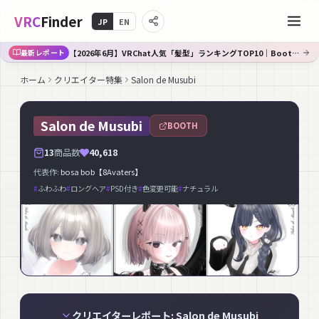
VRC
Finder
JP
EN
【2026年6月】VRChat人気「髪型」ランキングTOP10｜Booth傾向分析
最新レポート
ホーム
クリエイター特集
Salon de Musubi
Salon de Musubi
BOOTH
13
商品数
40,618
代表作:
bosa bob【8Avaters】
#
ふわふわ
#
ロングヘア
#
PSD付き
#
色変更可能
#
ナチュラル
クリエイターレポート: Salon de Musubi