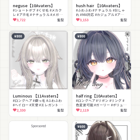
neguse【10Avaters】
hush hair 【10Avaters】
#ショートボブ #くせ毛 #メカク
#ふわふわ #ナチュラル #おしゃ
レ #アホ毛 #ナチュラル #メガネ
れ #MA対応 #カジュアル #アン
#銀髪 #髪型
ニュイ
3,722
髪型
3,153
髪型
¥800
¥800
Luminous 【11Avaters】
half ring【10Avaters】
#ロングヘア #癖っ毛 #ふわふわ
#ロングヘア #リボン #リング #
#ヘイロー #天使 #エレガント #
色変更可能 #ガーリー #ボリュー
清楚 #発光 #MA対応 #lilToon対
ムヘア #PSD付き
2,330
髪型
2,119
髪型
応
Sponsored
¥600