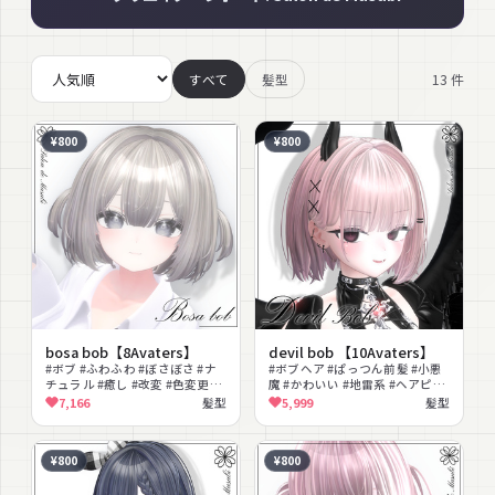
13
件
すべて
髪型
¥800
¥800
bosa bob【8Avaters】
devil bob 【10Avaters】
#ボブ #ふわふわ #ぼさぼさ #ナ
#ボブヘア #ぱっつん前髪 #小悪
チュラル #癒し #改変 #色変更可
魔 #かわいい #地雷系 #ヘアピン
能 #ヘア
#角シェイプキー #多アバター対
7,166
髪型
5,999
髪型
応 #VRChat
¥800
¥800