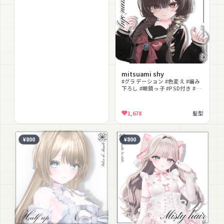
mitsuami shy
#グラデーション #色変え #編み
下ろし #眼鏡っ子 #PSD付き #ヘ
アテクスチャ
1,678
髪型
¥800
¥800