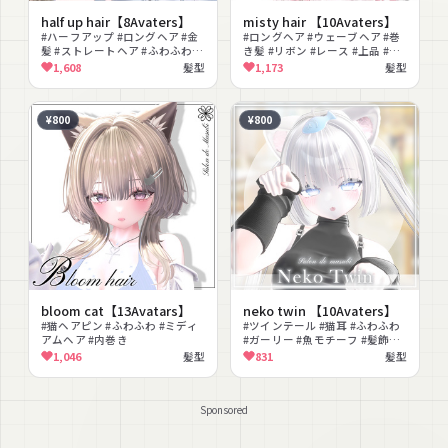
half up hair【8Avaters】
misty hair 【10Avaters】
#ハーフアップ #ロングヘア #金
#ロングヘア #ウェーブヘア #巻
髪 #ストレートヘア #ふわふわ #
き髪 #リボン #レース #上品 #エ
清楚 #エレガント #撮影向け
レガント #清楚 #色変更可能
1,608
髪型
1,173
髪型
#PSD付き
¥800
¥800
bloom cat【13Avatars】
neko twin 【10Avaters】
#猫ヘアピン #ふわふわ #ミディ
#ツインテール #猫耳 #ふわふわ
アムヘア #内巻き
#ガーリー #魚モチーフ #髪飾り
#PSD付き
1,046
髪型
831
髪型
Sponsored