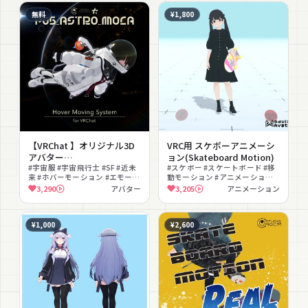
無料
¥1,800
【VRChat 】オリジナル3D
VRC用 スケボーアニメーシ
アバター
ョン(Skateboard Motion)
「P05_ASTRO_MOCA」
#宇宙服 #宇宙飛行士 #SF #近未
#スケボー #スケートボード #移
来 #ホバーモーション #エモート
動モーション #アニメーション
#メカ #撮影向け #クール #アニ
#AFKモーション #ログインモー
3,290
アバター
3,205
アニメーション
メーション
ション #ストリート #撮影向け #
エモート #エフェクト
¥1,000
¥2,600