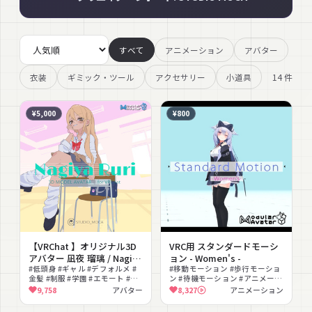
すべて
アニメーション
アバター
14
件
衣装
ギミック・ツール
アクセサリー
小道具
¥5,000
¥800
【VRChat 】オリジナル3D
VRC用 スタンダードモーシ
アバター 凪夜 瑠璃 / Nagiya
ョン - Women's -
Ruri
#低頭身 #ギャル #デフォルメ #
#移動モーション #歩行モーショ
金髪 #制服 #学園 #エモート #撮
ン #待機モーション #アニメーシ
影向け #PSD付き #もちふぃっ
ョン #ナチュラル #セクシー
9,758
アバター
8,327
アニメーション
た〜対応
#MA対応 #撮影向け #VRChat