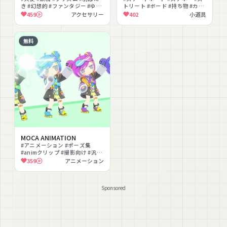
き #幻想的 #ファンタジー #ゆめ
トリート #ボード #持ち物 #カラ
かわいい #透明感 #キラキラ #撮
フル #撮影向け #スポーティ
459
アクセサリー
402
小道具
影向け
無料
MOCA ANIMATION
#アニメーション #ポーズ集
#animクリップ #撮影向け #汎用
#モーション
359
アニメーション
Sponsored