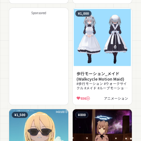
ション素材
#コラボ #アニメーション
Sponsored
¥1,000
歩行モーション_メイド
(Walkcycle Motion Maid)
#歩行モーション #ウォークサイ
クル #メイド #ループモーション
#エモート #撮影向け #VRChat #
アニメーション
936
アニメーション
¥1,500
¥800