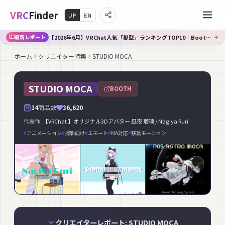
VRC
Finder
JP
EN
【2026年6月】VRChat人気「髪型」ランキングTOP10｜Booth傾向分析
最新レポート
ホーム
クリエイター特集
STUDIO MOCA
STUDIO MOCA
BOOTH
14
商品数
36,620
代表作:
【VRChat 】オリジナル3Dアバター 凪夜 瑠璃 / Nagiya Ruri
#
アニメーション
#
撮影向け
#
エモート
#
MA対応
#
移動モーション
クリエイターレポート: STUDIO MOCA