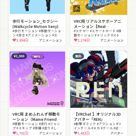
歩行モーション_セクシー
VRC用 リアルスケボーアニ
(Walkcycle Motion Sexy)
メーション【Real
#歩行モーション #移動モーショ
Skateboard Motion】
#スケボー #スケートボード #移
ン #歩き #アニメーション #エモ
動モーション #トリック #ストリ
ート #セクシー #撮影向け #軽量
ート #ジャンプ #AFK #かっこい
3,034
アニメーション
2,176
アニメーション
版あり
い #MA対応 #アニメーション
¥1,000
無料
VRC用 まめふれんず移動モ
【VRChat 】オリジナル3D
ーション（Mame Friends
アバター「REN」
Locomotion）
#移動モーション #歩行 #ジャン
#射撃ギミック #アクション #ツ
プ #スキップ #待機 #走り #しゃ
インテール #メカ #クール #近未
がみ #ちび #かわいい #アニメー
来 #フルトラ対応 #トラッキング
1,731
アニメーション
1,432
アバター