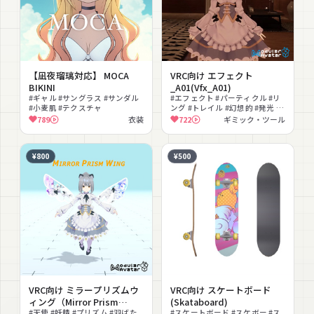
【凪夜瑠璃対応】 MOCA
VRC向け エフェクト
BIKINI
_A01(Vfx_A01)
#ギャル #サングラス #サンダル
#エフェクト #パーティクル #リ
#小麦肌 #テクスチャ
ング #トレイル #幻想的 #発光 #
演出 #ホバー #MA対応 #VRChat
789
衣装
722
ギミック・ツール
¥800
¥500
VRC向け ミラープリズムウ
VRC向け スケートボード
ィング（Mirror Prism
(Skataboard)
Wing）
#天使 #妖精 #プリズム #羽ばた
#スケートボード #スケボー #ス