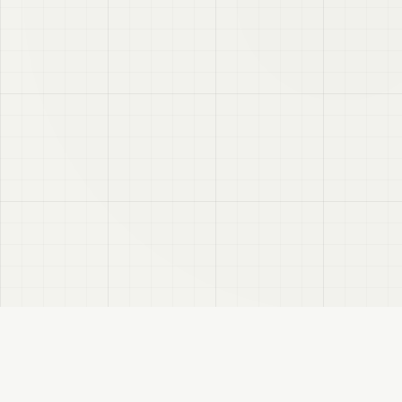
VRC
Finder
VRChatユーザー向けのBooth検索サイトです。色・テイスト・対応モデルなどで商
品を探せます。