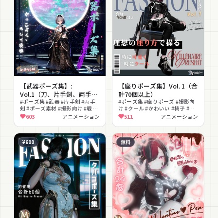
【武器ポーズ集】:
【座りポーズ集】Vol. 1（合
Vol.1（刀、片手剣、両手剣
計70個以上）
専用）【合計50個以上】
#ポーズ集 #武器 #片手剣 #両手
#ポーズ集 #座りポーズ #撮影向
剣 #ポーズ素材 #撮影向け #戦闘
け #クール #かわいい #椅子 #フ
#かっこいい #和風 #アニメーシ
ァッション誌風 #汎用 #アニメー
603
アニメーション
511
アニメーション
ョン
ション
¥600
無料