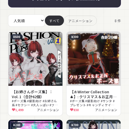
8
件
すべて
アニメーション
¥600
¥300
【お姉さんポーズ集】：
【🎍Winter Collection
Vol. 1（合計62個）
🎄】: クリスマス＆お正月ポ
#ポーズ集 #撮影向け #お姉さん
ーズ集（合計29個）
#ポーズ集 #撮影向け #サンタ #
系 #セクシー #大人っぽい #フェ
プレゼント #キャンディケイン #
ミニン #立ちポーズ #アニメーシ
着物 #ポーズ #アニメーション
1,499
アニメーション
838
アニメーション
ョン
¥240
¥700