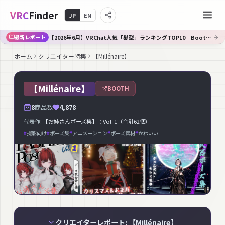
VRC
Finder
JP
EN
【2026年6月】VRChat人気「髪型」ランキングTOP10｜Booth傾向分析
最新レポート
ホーム
クリエイター特集
【Millénaire】
【Millénaire】
BOOTH
8
商品数
4,878
代表作:
【お姉さんポーズ集】：Vol. 1（合計62個）
#
撮影向け
#
ポーズ集
#
アニメーション
#
ポーズ素材
#
かわいい
クリエイターレポート: 【Millénaire】