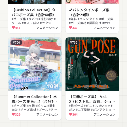
【Fashion Collection】タ
💕バレンタインポーズ集
バコポーズ集（合計60個）
（合計24個）
#ポーズ集 #タバコ #撮影向け #
#無料 #バレンタイン #ポーズ集
クール #大人っぽい #セクシー #
#ポーズ素材 #撮影向け #かわい
ポーズアニメーション #自撮り
い #ポーズアニメーション
457
アニメーション
337
アニメーション
#SNS映え #立ちポーズ
¥700
¥700
【Summer Collection】水
【武器ポーズ集】: Vol.
着ポーズ集 Vol. 2（合計70
2（ピストル、双銃、ショッ
個）
#ポーズ集 #水着 #ビキニ #撮影
トガン専用）【合計65個以
#銃ポーズ #ピストル #ショット
向け #ポーズ素材 #プール #グラ
ガン #二丁拳銃 #ガンアクション
上】
ビア #女性向け #かわいい #アニ
#ポーズ #撮影向け #アニメーシ
329
アニメーション
304
アニメーション
メーション
ョン