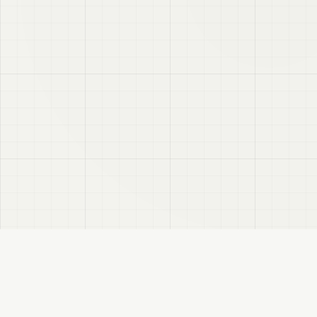
VRC
Finder
VRChatユーザー向けのBooth検索サイトです。色・テイスト・対応モデルなどで商
品を探せます。