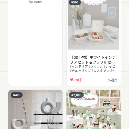
Sponsored
¥500
【3D小物】ホワイトインテ
リアセット＆ワッフルセッ
ト（改変用PSD付き）
#インテリア #ワッフル #いちご
#チューリップ #カスミソウ #花
瓶 #ポストカード #コーヒーカッ
プ #白 #韓国風
520
小道具
¥400
¥2,000