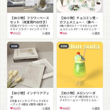
【3D小物】フラワーベース
【3D小物】チョコミン党 ~
セット （改変用PSD付き）
カフェメニュー ~（食べ飲
#花瓶 #フラワーベース #枝物 #
みできる）
#食べ物 #スイーツ #カフェ #チ
ドライフラワー #インテリア #雑
ョコミント #ケーキ #ドリンク #
貨 #置物 #オブジェ #韓国風 #大
食べるギミック #インテリア #テ
471
小道具
445
小道具
理石
クスチャ #エフェクト
¥300
¥300
【3D小物】インテリアブッ
【3D小物】メロンソーダ
ク
#メロンソーダ #飲み物 #ドリン
ク #クリームソーダ #さくらんぼ
#洋書 #インテリアブック #ダミ
#ストロー #レトロ #持ち物 #ア
ーブック #雑誌 #置物 #雑貨 #イ
イス #かわいい
ンテリア #撮影向け #おしゃれ #
413
小道具
404
小道具