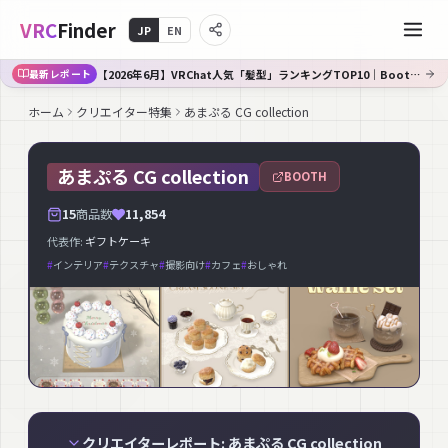
VRC
Finder
JP
EN
【2026年6月】VRChat人気「髪型」ランキングTOP10｜Booth傾向分析
最新レポート
ホーム
クリエイター特集
あまぷる CG collection
あまぷる CG collection
BOOTH
15
商品数
11,854
代表作:
ギフトケーキ
#
インテリア
#
テクスチャ
#
撮影向け
#
カフェ
#
おしゃれ
クリエイターレポート: あまぷる CG collection