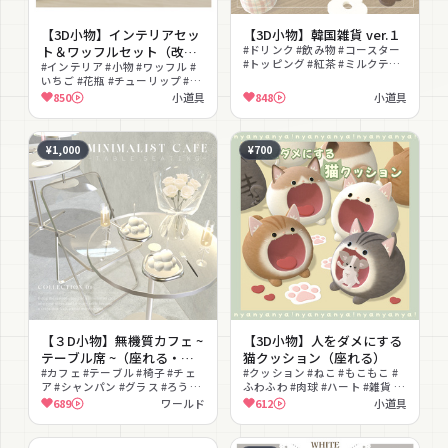
【3D小物】インテリアセッ
【3D小物】韓国雑貨 ver.１
ト＆ワッフルセット（改変
#ドリンク #飲み物 #コースター
#トッピング #紅茶 #ミルクティ
用PSD付き）
#インテリア #小物 #ワッフル #
ー #コーヒー #カフェラテ #抹茶
いちご #花瓶 #チューリップ #カ
ラテ #ソーダ
スミソウ #コーヒーカップ #おう
850
小道具
848
小道具
ちカフェ #ガーリー
¥1,000
¥700
【３D小物】無機質カフェ ~
【3D小物】人をダメにする
テーブル席 ~（座れる・演
猫クッション（座れる）
出付き）
#カフェ #テーブル #椅子 #チェ
#クッション #ねこ #もこもこ #
ア #シャンパン #グラス #ろうそ
ふわふわ #肉球 #ハート #雑貨 #
く #ケーキ #薔薇 #ブーケ
インテリア #癒し #かわいい
689
ワールド
612
小道具