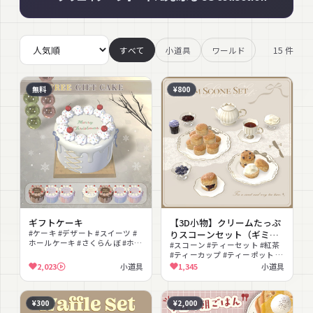
15
件
すべて
小道具
ワールド
無料
¥800
ギフトケーキ
【3D小物】クリームたっぷ
#ケーキ #デザート #スイーツ #
りスコーンセット（ギミッ
ホールケーキ #さくらんぼ #ホイ
ク付き）
#スコーン #ティーセット #紅茶
ップ #誕生日 #無料 #撮影向け #
#ティーカップ #ティーポット #
おうちカフェ
ジャム #クリーム #お菓子 #カフ
2,023
小道具
1,345
小道具
ェ #アフタヌーンティー
¥300
¥2,000