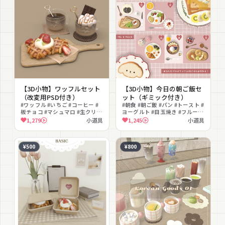
【3D小物】ワッフルセット
【3D小物】今日の朝ご飯セ
（改変用PSD付き）
ット（ギミック付き）
#ワッフル #いちご #コーヒー #
#朝食 #朝ご飯 #パン #トースト #
板チョコ #マシュマロ #生クリー
ヨーグルト #目玉焼き #フルーツ
ム #スイーツ #カフェ #食べ物 #
#サラダ #クロワッサン #食べ物
1,279
小道具
1,245
小道具
おうちカフェ
¥500
¥800