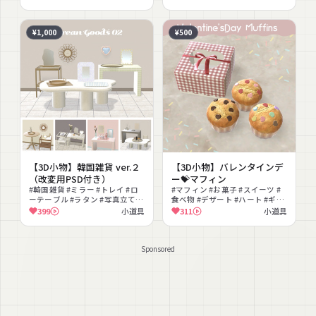
ヴィンテージ
¥1,000
¥500
【3D小物】韓国雑貨 ver.２
【3D小物】バレンタインデ
（改変用PSD付き）
ー💝マフィン
#韓国雑貨 #ミラー #トレイ #ロ
#マフィン #お菓子 #スイーツ #
ーテーブル #ラタン #写真立て #
食べ物 #デザート #ハート #ギフ
雑貨 #インテリア #韓国 #パステ
トボックス #リボン #カフェ #プ
399
小道具
311
小道具
ル
レゼント
Sponsored