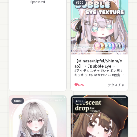
Sponsored
¥300
【Minase/Kipfel/Shinra/M
ao】 ‧₊̊ Bubble Eye
Texture°₊‧
#アイテクスチャ #シャボン玉 #
キラキラ #ゆめかわいい #色変え
#テクスチャ
626
テクスチャ
¥800
¥300