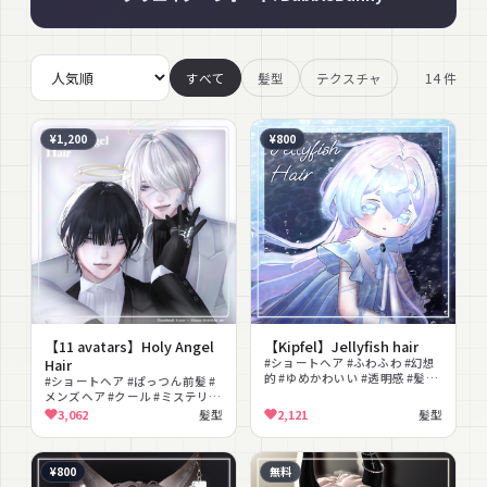
14
件
すべて
髪型
テクスチャ
¥1,200
¥800
【11 avatars】Holy Angel
【Kipfel】Jellyfish hair
Hair
#ショートヘア #ふわふわ #幻想
的 #ゆめかわいい #透明感 #髪型
#ショートヘア #ぱっつん前髪 #
#白髪 #水色
メンズヘア #クール #ミステリア
ス #男性向け
3,062
髪型
2,121
髪型
¥800
無料