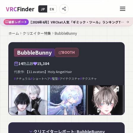
VRC
Finder
JP
EN
【2026年6月】VRChat人気「ギミック・ツール」ランキングTOP10｜Booth傾向分析
最新レポート
ホーム
クリエイター特集
BubbleBunny
BubbleBunny
BOOTH
14
商品数
15,384
代表作:
【11 avatars】Holy Angel Hair
#
ナチュラル
#
ショートヘア
#
髪型
#
アイテクスチャ
#
テクスチャ
クリエイターレポート: BubbleBunny