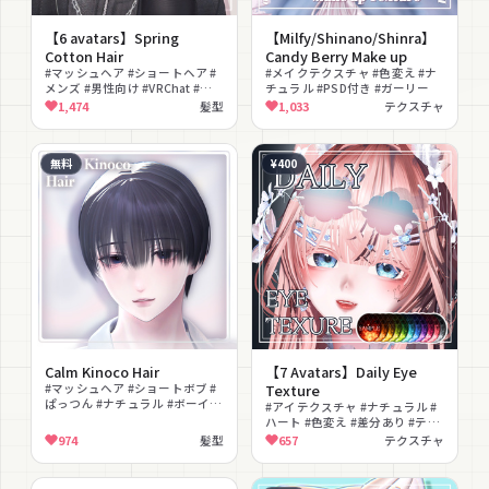
【6 avatars】Spring
【Milfy/Shinano/Shinra】
Cotton Hair
Candy Berry Make up
#マッシュヘア #ショートヘア #
#メイクテクスチャ #色変え #ナ
メンズ #男性向け #VRChat #髪
チュラル #PSD付き #ガーリー
型 #クール #ナチュラル
1,474
髪型
1,033
テクスチャ
無料
¥400
Calm Kinoco Hair
【7 Avatars】Daily Eye
#マッシュヘア #ショートボブ #
Texture
ぱっつん #ナチュラル #ボーイッ
#アイテクスチャ #ナチュラル #
シュ #シンプル #髪型 #無料
ハート #色変え #差分あり #テク
スチャ
974
髪型
657
テクスチャ