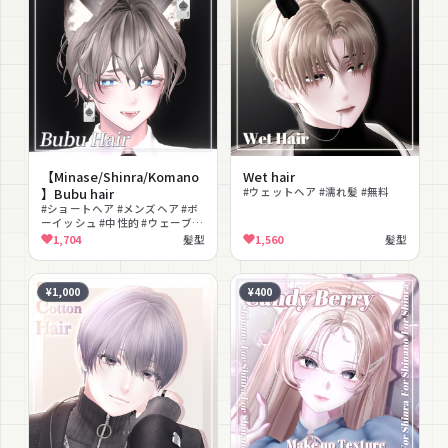
【Minase/Shinra/Komano
Wet hair
】Bubu hair
#ウェットヘア #濡れ髪 #無料
#ショートヘア #メンズヘア #ボ
ーイッシュ #中性的 #ウェーブ #
銀髪 #髪型
1,704
髪型
1,560
髪型
¥1,000
¥400