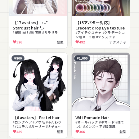
【17 avatars】 ⋆₊°
【15アバター対応】
Stardust hair °₊⋆
Crecent drop Eye texture
#撮影向け #透明感 #サラサラ
#アイテクスチャ #グラデーショ
ン瞳 #三日月 #テクスチャ
526
髪型
492
テクスチャ
¥800
¥1,000
【6 avatars】 Pastel hair
Wilt Pomade Hair
#ロングヘア #アホ毛 #ふんわり
#オールバック #ポマード #撫で
#パステル #ガーリー #ナチュラ
つけ #メンズヘア #韓国風
ル #ふわふわ #ブロンド #セミロ
489
髪型
366
髪型
ング #清楚