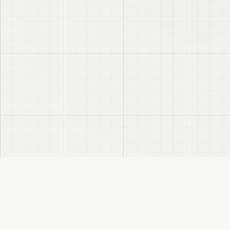
VRC
Finder
VRChatユーザー向けのBooth検索サイトです。色・テイスト・対応モデルなどで商
品を探せます。
このサイトについて
プライバシーポリシー
免責事項
サイトマップ
FANBOX
変更履歴