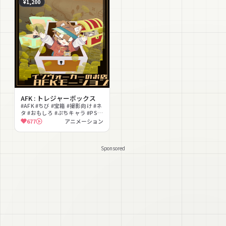
¥1,200
AFK : トレジャーボックス
#AFK #ちび #宝箱 #撮影向け #ネ
タ #おもしろ #ぷちキャラ #PSD
付き #色変更可能 #かわいい
677
アニメーション
Sponsored