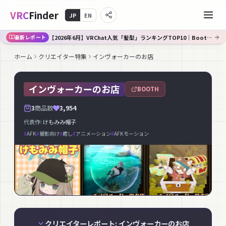
VRC
Finder
JP
EN
【2026年6月】VRChat人気「髪型」ランキングTOP10｜Booth傾向分析
最新レポート
ホーム
クリエイター特集
インヴォーカーのお店
インヴォーカーのお店
BOOTH
3
商品数
3,954
代表作:
けもみみ帽子
#
AFK
#
撮影向け
#
癒し
#
アニメーション
#
AFKモーション
クリエイターレポート: インヴォーカーのお店