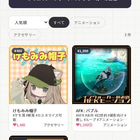
すべて
アニメーション
3
件
アクセサリー
¥400
¥1,000
けもみみ帽子
AFK : バブル
#ケモ耳 #獣耳 #カスタマイズ可
#AFK #水中 #幻想的 #撮影向け #
能
癒し #ループ #アニメーション
#AFKモーション
1,685
アクセサリー
1,592
アニメーション