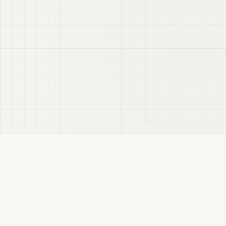
VRC
Finder
VRChatユーザー向けのBooth検索サイトです。色・テイスト・対応モデルなどで商
品を探せます。
このサイトについて
プライバシーポリシー
免責事項
サイトマップ
FANBOX
変更履歴
RSS