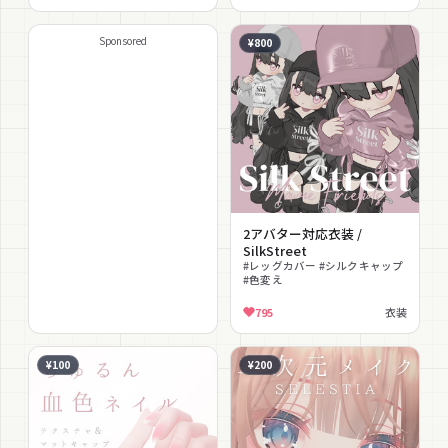
テクスチャ素材 #テクスチャ
エミッション #テクスチャ
Sponsored
¥800
2アバター対応衣装 /
SilkStreet
#レッグカバー #シルクキャップ
#色変え
795
衣装
¥100
¥200