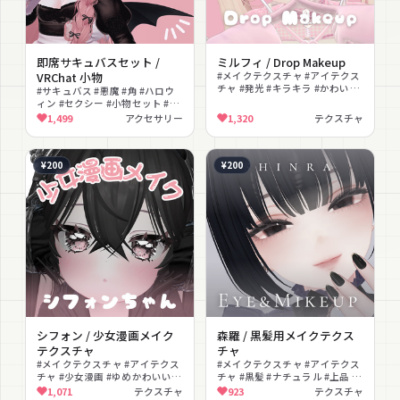
即席サキュバスセット /
ミルフィ / Drop Makeup
VRChat 小物
#メイクテクスチャ #アイテクス
チャ #発光 #キラキラ #かわいい
#サキュバス #悪魔 #角 #ハロウ
#改変
ィン #セクシー #小物セット #改
変 #色変更可能 #ダーク #コウモ
1,499
アクセサリー
1,320
テクスチャ
リ翼
¥200
¥200
シフォン / 少女漫画メイク
森羅 / 黒髪用メイクテクス
テクスチャ
チャ
#メイクテクスチャ #アイテクス
#メイクテクスチャ #アイテクス
チャ #少女漫画 #ゆめかわいい #
チャ #黒髪 #ナチュラル #上品 #
うるうる瞳 #きゅんかわ #改変 #
マットリップ #マットキャップ #
1,071
テクスチャ
923
テクスチャ