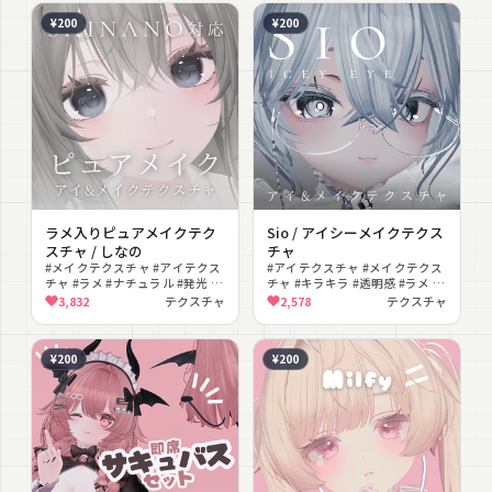
¥200
¥200
ラメ入りピュアメイクテク
Sio / アイシーメイクテクス
スチャ / しなの
チャ
#メイクテクスチャ #アイテクス
#アイテクスチャ #メイクテクス
チャ #ラメ #ナチュラル #発光 #
チャ #キラキラ #透明感 #ラメ #
改変 #キラキラ #テクスチャ
マットキャップ #発光 #色変え #
3,832
テクスチャ
2,578
テクスチャ
改変 #撮影向け
¥200
¥200