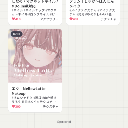
しなの / マグネットネイル /
プラム｜しゅが～ぼんぼん
MDollnail対応
メイク
#ネイル #ネイルチップ #マグネ
#メイクテクスチャ #アイテクス
ットネイル #ロングネイル #ピン
チャ #発光 #ゆめかわいい #色変
ク #上品 #おしゃれ #MDollnail #
更可能 #改変 #PNG
410
アクセサリー
402
テクスチャ
ノーマルマップ
¥200
エク｜MellowLatte
Makeup
#リムシャドウ #涙袋 #血色感 #
うるうる目 #メイクテクスチャ #
アイテクスチャ #フェイステク
300
テクスチャ
スチャ #エミッション #マットキ
ャップ
Sponsored