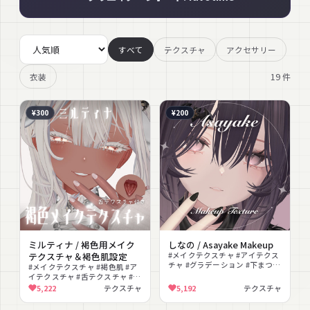
すべて
テクスチャ
アクセサリー
19
件
衣装
¥300
¥200
ミルティナ / 褐色用メイク
しなの / Asayake Makeup
テクスチャ＆褐色肌設定
#メイクテクスチャ #アイテクス
チャ #グラデーション #下まつ毛
#メイクテクスチャ #褐色肌 #ア
#ナチュラル #朝焼け #発光 #色
イテクスチャ #舌テクスチャ #ボ
変え #清楚 #上品
ディテクスチャ #メイクアップ #
5,222
テクスチャ
5,192
テクスチャ
改変素材 #PNG素材 #テクスチャ