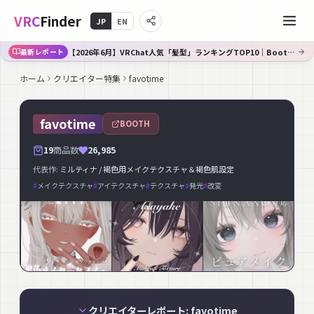
VRC
Finder
JP
EN
【2026年6月】VRChat人気「髪型」ランキングTOP10｜Booth傾向分析
最新レポート
ホーム
クリエイター特集
favotime
favotime
BOOTH
19
商品数
26,985
代表作:
ミルティナ / 褐色用メイクテクスチャ＆褐色肌設定
#
メイクテクスチャ
#
アイテクスチャ
#
テクスチャ
#
発光
#
改変
クリエイターレポート: favotime