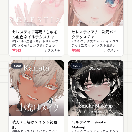
セレスティア専用 / ちゅる
セレスティア / 二次元メイ
ん血色ネイルテクスチャ＆
クテクスチャ
マットキャップ
#ネイル #血色 #マットキャップ
#メイクテクスチャ #アイテクス
#ちゅるん #ピンク #ナチュラル
チャ #二次元 #イラスト風 #うる
#つやつや #重ね用 #上品 #テク
うる #かわいい #PNG #テクスチ
613
テクスチャ
561
テクスチャ
スチャ素材
ャ
¥300
¥200
彼方 / 日焼けメイク＆褐色
ミルティナ｜𝐒𝐦𝐨𝐤𝐞
肌
𝐌𝐚𝐤𝐞𝐮𝐩
#褐色肌 #日焼け #ボディテクス
#メイクテクスチャ #アイテクス