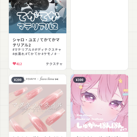
シャロ・ユエ / てかてかマ
テリアル2
#マテリアル #ボディテクスチャ
#水濡れ #てかてか #ケモノ #プ
ール #発色
412
テクスチャ
¥200
¥300