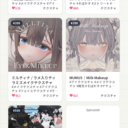
チャ #メイクテクスチャ #アイテ
チャ #そばかす #ストリート #発
クスチャ #男性向け #改変
光 #ラメ #色変更可能 #VRChat
528
テクスチャ
460
テクスチャ
¥200
¥200
ミルティナ / ラメ入りティ
MUMUS｜Milk Makeup
ラミスメイクテクスチャ
#アイテクスチャ #メイクテクス
チャ #発光 #そばかす #ナチュラ
#メイクテクスチャ #アイテクス
ル #透明感 #色白 #ふわふわ #あ
チャ #フェイステクスチャ #ラメ
ざとかわいい #メイク
#繊細 #発光 #色変え #改変素材
452
テクスチャ
415
テクスチャ
#VRChat #テクスチャ
Sponsored
¥500